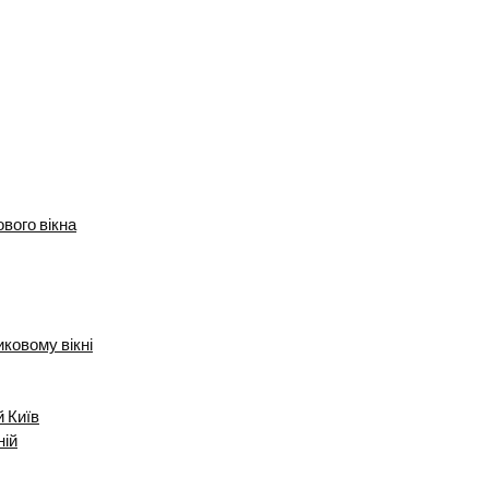
вого вікна
ковому вікні
й Київ
ній