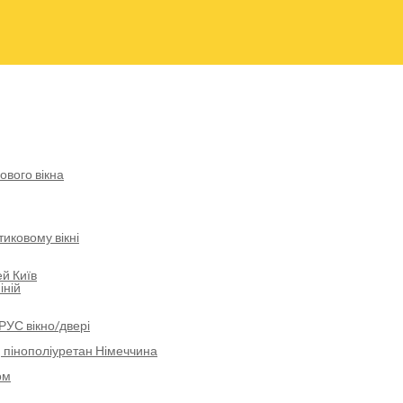
ового вікна
иковому вікні
й Київ
іній
РУС вікно/двері
 пінополіуретан Німеччина
ом