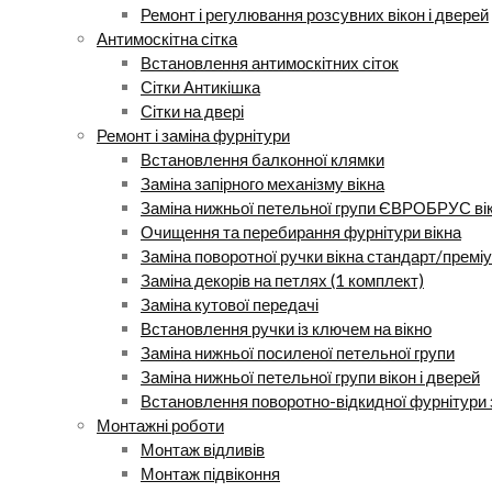
Ремонт і регулювання розсувних вікон і дверей
Антимоскітна сітка
Встановлення антимоскітних сіток
Сітки Антикішка
Сітки на двері
Ремонт і заміна фурнітури
Встановлення балконної клямки
Заміна запірного механізму вікна
Заміна нижньої петельної групи ЄВРОБРУС ві
Очищення та перебирання фурнітури вікна
Заміна поворотної ручки вікна стандарт/премі
Заміна декорів на петлях (1 комплект)
Заміна кутової передачі
Встановлення ручки із ключем на вікно
Заміна нижньої посиленої петельної групи
Заміна нижньої петельної групи вікон і дверей
Встановлення поворотно-відкидної фурнітури 
Монтажні роботи
Монтаж відливів
Монтаж підвіконня