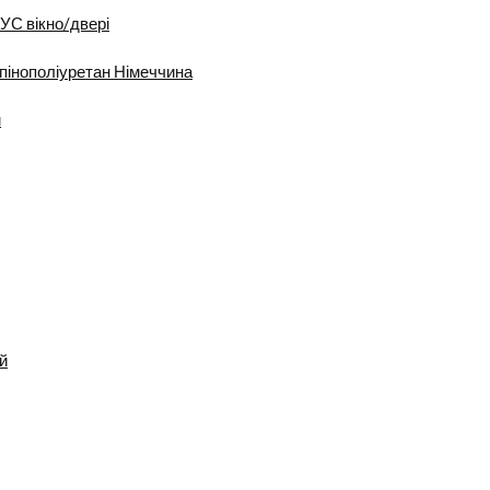
УС вікно/двері
пінополіуретан Німеччина
м
й