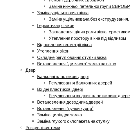
Заміна нижньої петельної групи ЄВРОБР
Заміна ущільнювача вікна
Заміна ущільнювача без екструдування, 
Герметизація вікон
Закладення щілин рами вікна герметико
Утеплення простору вікна під відливом
Відновлення геометрії вікна
Утеплення вікон
Складне регулювання стулки вікна
Встановлення “дитячого” замка на вікно
Двері
Балконні пластикові двері
Регулювання балконних дверей
Вхідні пластикові двері
Регулювання вхідних пластикових двере
Встановлення доводчика дверей
Встановлення “ручки курця”
Заміна циліндра замка
Заміна глухого склопакета на стулку
Розсувні системи