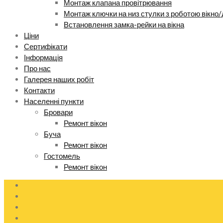
Монтаж клапана провітрювання
Монтаж ключки на низ стулки з роботою вікно/
Встановлення замка-рейки на вікна
Ціни
Сертифікати
Інформація
Про нас
Галерея наших робіт
Контакти
Населенні пункти
Бровари
Ремонт вікон
Буча
Ремонт вікон
Гостомель
Ремонт вікон