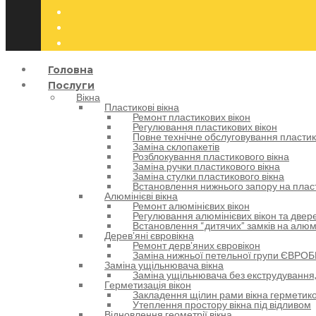
Головна
Послуги
Вікна
Пластикові вікна
Ремонт пластикових вікон
Регулювання пластикових вікон
Повне технічне обслуговування пластик
Заміна склопакетів
Розблокування пластикового вікна
Заміна ручки пластикового вікна
Заміна стулки пластикового вікна
Встановлення нижнього запору на пласт
Алюмінієві вікна
Ремонт алюмінієвих вікон
Регулювання алюмінієвих вікон та двере
Встановлення “дитячих” замків на алюм
Деревʼяні євровікна
Ремонт дервʼяних євровікон
Заміна нижньої петельної групи ЄВРОБ
Заміна ущільнювача вікна
Заміна ущільнювача без екструдування,
Герметизація вікон
Закладення щілин рами вікна герметик
Утеплення простору вікна під відливом
Відновлення геометрії вікна