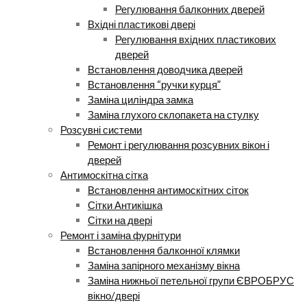
Регулювання балконних дверей
Вхідні пластикові двері
Регулювання вхідних пластикових
дверей
Встановлення доводчика дверей
Встановлення “ручки курця”
Заміна циліндра замка
Заміна глухого склопакета на стулку
Розсувні системи
Ремонт і регулювання розсувних вікон і
дверей
Антимоскітна сітка
Встановлення антимоскітних сіток
Сітки Антикішка
Сітки на двері
Ремонт і заміна фурнітури
Встановлення балконної клямки
Заміна запірного механізму вікна
Заміна нижньої петельної групи ЄВРОБРУС
вікно/двері