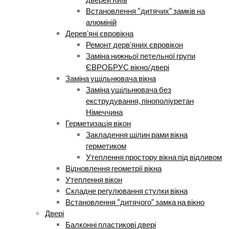
Встановлення “дитячих” замків на
алюміній
Деревʼяні євровікна
Ремонт дервʼяних євровікон
Заміна нижньої петельної групи
ЄВРОБРУС вікно/двері
Заміна ущільнювача вікна
Заміна ущільнювача без
екструдування, пінополіуретан
Німеччина
Герметизація вікон
Закладення щілин рами вікна
герметиком
Утеплення простору вікна під відливом
Відновлення геометрії вікна
Утеплення вікон
Складне регулювання стулки вікна
Встановлення “дитячого” замка на вікно
Двері
Балконні пластикові двері