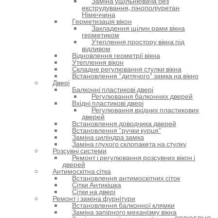
Заміна ущільнювача без
екструдування, пінополіуретан
Німеччина
Герметизація вікон
Закладення щілин рами вікна
герметиком
Утеплення простору вікна під
відливом
Відновлення геометрії вікна
Утеплення вікон
Складне регулювання стулки вікна
Встановлення “дитячого” замка на вікно
Двері
Балконні пластикові двері
Регулювання балконних дверей
Вхідні пластикові двері
Регулювання вхідних пластикових
дверей
Встановлення доводчика дверей
Встановлення “ручки курця”
Заміна циліндра замка
Заміна глухого склопакета на стулку
Розсувні системи
Ремонт і регулювання розсувних вікон і
дверей
Антимоскітна сітка
Встановлення антимоскітних сіток
Сітки Антикішка
Сітки на двері
Ремонт і заміна фурнітури
Встановлення балконної клямки
Заміна запірного механізму вікна