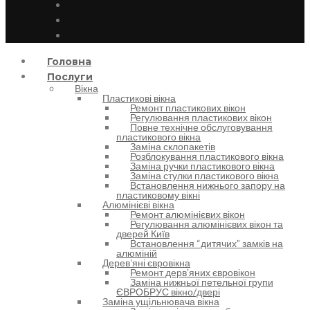
Головна
Послуги
Вікна
Пластикові вікна
Ремонт пластикових вікон
Регулювання пластикових вікон
Повне технічне обслуговування
пластикового вікна
Заміна склопакетів
Розблокування пластикового вікна
Заміна ручки пластикового вікна
Заміна стулки пластикового вікна
Встановлення нижнього запору на
пластиковому вікні
Алюмінієві вікна
Ремонт алюмінієвих вікон
Регулювання алюмінієвих вікон та
дверей Київ
Встановлення “дитячих” замків на
алюміній
Деревʼяні євровікна
Ремонт дервʼяних євровікон
Заміна нижньої петельної групи
ЄВРОБРУС вікно/двері
Заміна ущільнювача вікна