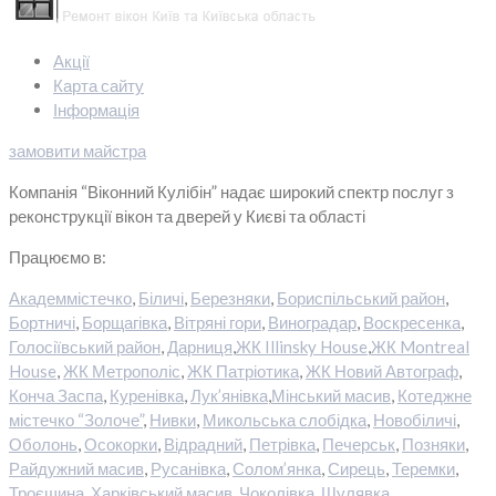
Акції
Карта сайту
Інформація
замовити майстра
Компанія “Віконний Кулібін” надає широкий спектр послуг з
реконструкції вікон та дверей у Києві та області
Працюємо в:
Академмістечко
,
Біличі
,
Березняки
,
Бориспільський район
,
Бортничі
,
Борщагівка
,
Вітряні гори
,
Виноградар
,
Воскресенка
,
Голосіївський район
,
Дарниця
,
ЖК Illinsky House
,
ЖК Montreal
House
,
ЖК Метрополіс
,
ЖК Патріотика
,
ЖК Новий Автограф
,
Конча Заспа
,
Куренівка
,
Лук’янівка
,
Мінський масив
,
Котеджне
містечко “Золоче”
,
Нивки
,
Микольська слобідка
,
Новобіличі
,
Оболонь
,
Осокорки
,
Відрадний
,
Петрівка
,
Печерськ
,
Позняки
,
Райдужний масив
,
Русанівка
,
Солом’янка
,
Сирець
,
Теремки
,
Троєщина
,
Харківський масив
,
Чоколівка
,
Шулявка