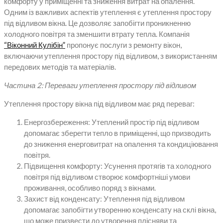
комфорту у приміщенні та зниження витрат на опалення.
Одним із важливих аспектів утеплення є утеплення простору
під відливом вікна. Це дозволяє запобігти проникненню
холодного повітря та зменшити втрату тепла. Компанія
“Віконний Кулібін”
пропонує послуги з ремонту вікон,
включаючи утеплення простору під відливом, з використанням
передових методів та матеріалів.
Частина 2: Переваги утеплення простору під відливом
Утеплення простору вікна під відливом має ряд переваг:
Енергозбереження: Утеплений простір під відливом
допомагає зберегти тепло в приміщенні, що призводить
до зниження енерговитрат на опалення та кондиціювання
повітря.
Підвищення комфорту: Усунення протягів та холодного
повітря під відливом створює комфортніші умови
проживання, особливо поряд з вікнами.
Захист від конденсату: Утеплення під відливом
допомагає запобігти утворенню конденсату на склі вікна,
що може призвести до утворення плісняви та