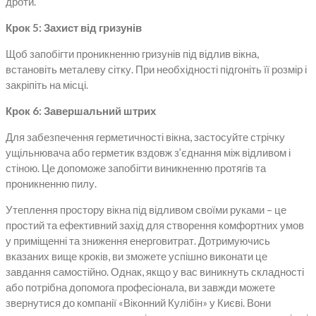
дроти.
Крок 5: Захист від гризунів
Щоб запобігти проникненню гризунів під відлив вікна,
встановіть металеву сітку. При необхідності підгоніть її розмір і
закріпіть на місці.
Крок 6: Завершальний штрих
Для забезпечення герметичності вікна, застосуйте стрічку
ущільнювача або герметик вздовж з’єднання між відливом і
стіною. Це допоможе запобігти виникненню протягів та
проникненню пилу.
Утеплення простору вікна під відливом своїми руками – це
простий та ефективний захід для створення комфортних умов
у приміщенні та зниження енерговитрат. Дотримуючись
вказаних вище кроків, ви зможете успішно виконати це
завдання самостійно. Однак, якщо у вас виникнуть складності
або потрібна допомога професіонала, ви завжди можете
звернутися до компанії «Віконний Кулібін» у Києві. Вони