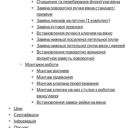
Очищення та перебирання фурнітури вікна
Заміна поворотної ручки вікна стандарт/
преміум
Заміна декорів на петлях (1 комплект)
Заміна кутової передачі
Встановлення ручки із ключем на вікно
Заміна нижньої посиленої петельної групи
Заміна нижньої петельної групи вікон і дверей
Встановлення поворотно-відкидної
фурнітури замість поворотної
Монтажні роботи
Монтаж відливів
Монтаж підвіконня
Монтаж клапана провітрювання
Монтаж ключки на низ стулки з роботою
вікно/двері
Встановлення замка-рейки на вікна
Ціни
Сертифікати
Інформація
Про нас