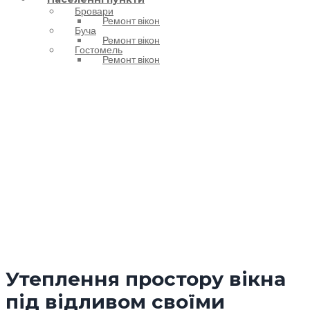
Бровари
Ремонт вікон
Буча
Ремонт вікон
Гостомель
Ремонт вікон
Утеплення простору
вікна під відливом
Утеплення простору вікна
під відливом своїми