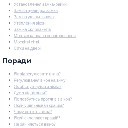
Установлення замка-рейки
Заміна циліндра замка
Заміна ущільнювача
Утеплення вікон
Заміна склопакетів
Монтаж клапана провітрювання
Москітні сіткі
Сітки на двері
Поради
Як відрегулювати вікна?
Регулювання вікон на зиму
Як обслуговувати вікна?
Дує з підвіконня?
Як позбутись протягів з вікон?
Який ущільнювач кращій?
Чому потіють вікна?
Який склопакет кращій?
Не зачіняється вікно?