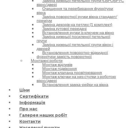
Заміна нижньої петельної групи ЄВРОБРУС
вікно/двері
Очищення та перебирання фурнітури
вікна
Заміна поворотної ручки вікна стандарт/
преміум
Заміна декорів на петлях (1 комплект)
Заміна кутової передачі
Встановлення ручки із ключем на вікно
Заміна нижньої посиленої петельної
групи
Заміна нижньої петельної групи вікон і
дверей
Встановлення поворотно-відкидної
фурнітури замість поворотної
Монтажні роботи
Монтаж відливів
Монтаж підвіконня
Монтаж клапана провітрювання
Монтаж ключки на низ стулки з роботою
вікно/двері
Встановлення замка-рейки на вікна
Ціни
Сертифікати
Інформація
Про нас
Галерея наших робіт
Контакти
Населенні пункти