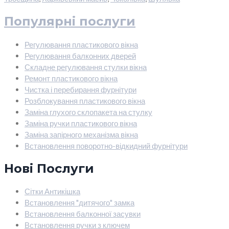
Популярні послуги
Регулювання пластикового вікна
Регулювання балконних дверей
Складне регулювання стулки вікна
Ремонт пластикового вікна
Чистка і перебирання фурнітури
Розблокування пластикового вікна
Заміна глухого склопакета на стулку
Заміна ручки пластикового вікна
Заміна запірного механізма вікна
Встановлення поворотно-відкидний фурнітури
Нові Послуги
Сітки Антикішка
Встановлення "дитячого" замка
Встановлення балконної засувки
Встановлення ручки з ключем