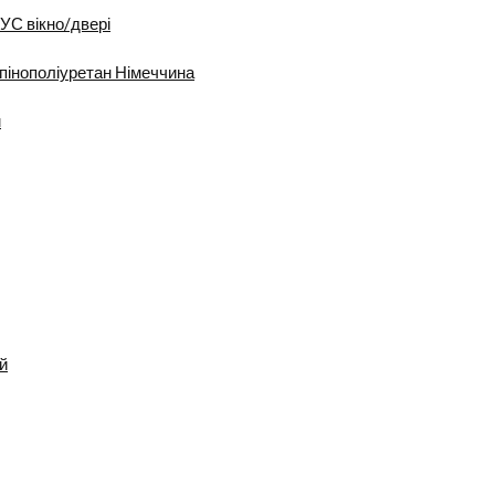
УС вікно/двері
пінополіуретан Німеччина
м
й