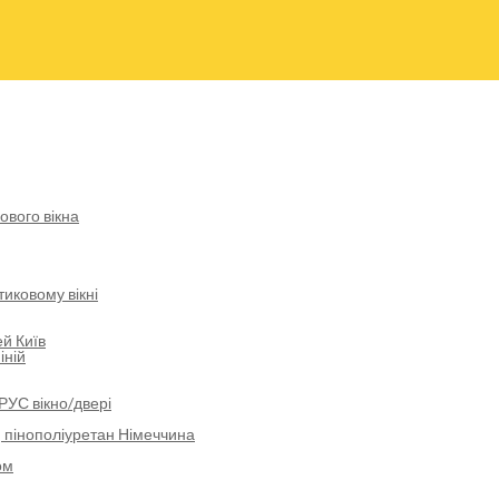
ового вікна
иковому вікні
й Київ
іній
РУС вікно/двері
 пінополіуретан Німеччина
ом