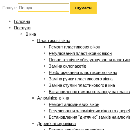
Пошук:
Головна
Послуги
Вікна
Пластикові вікна
Ремонт пластикових вікон
Регулювання пластикових вікон
Повне технічне обслуговування пластико
Заміна склопакетів
Розблокування пластикового вікна
Заміна ручки пластикового вікна
Заміна стулки пластикового вікна
Встановлення нижнього запору на пласти
Алюмінієві вікна
Ремонт алюмінієвих вікон
Регулювання алюмінієвих вікон та двере
Встановлення “дитячих” замків на алюмі
Деревʼяні євровікна
Ремонт дервʼяних євровікон