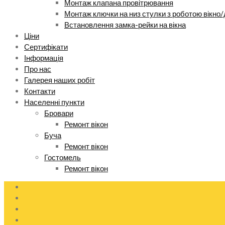
Монтаж клапана провітрювання
Монтаж ключки на низ стулки з роботою вікно/
Встановлення замка-рейки на вікна
Ціни
Сертифікати
Інформація
Про нас
Галерея наших робіт
Контакти
Населенні пункти
Бровари
Ремонт вікон
Буча
Ремонт вікон
Гостомель
Ремонт вікон