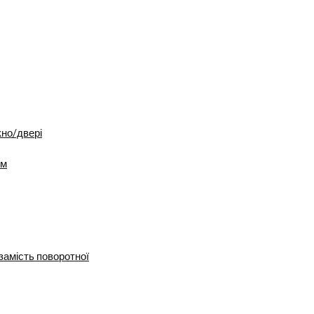
кно/двері
ум
замість поворотної