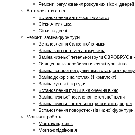
Ремонт і регулювання розсувних вікон і дверей
Антимоскітна сітка
Встановлення антимоскітних сіток
Сітки Антикішка
Сітки на двері
Ремонт і заміна фурнітури
Встановлення балконної клямки
Заміна запірного механізму вікна
Заміна нижньої петельної групи ЄВРОБРУС ві
Очищення та перебирання фурнітури вікна
Заміна поворотної ручки вікна стандарт/премі
Заміна декорів на петлях (1 комплект)
Заміна кутової передачі
Встановлення ручки із ключем на вікно
Заміна нижньої посиленої петельної групи
Заміна нижньої петельної групи вікон і дверей
Встановлення поворотно-відкидної фурнітури 
Монтажні роботи
Монтаж відливів
Монтаж підвіконня