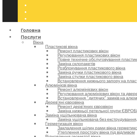
Головна
Послуги
Вікна
Пластикові вікна
Ремонт пластикових вікон
Регулювання пластикових вікон
Повне технічне обслуговування пластик
Заміна склопакетів
Розблокування пластикового вікна
Заміна ручки пластикового вікна
Заміна стулки пластикового вікна
Встановлення нижнього запору на пласт
Алюмінієві вікна
Ремонт алюмінієвих вікон
Регулювання алюмінієвих вікон та двере
Встановлення “дитячих” замків на алюм
Деревʼяні євровікна
Ремонт дервʼяних євровікон
Заміна нижньої петельної групи ЄВРОБ
Заміна ущільнювача вікна
Заміна ущільнювача без екструдування,
Герметизація вікон
Закладення щілин рами вікна герметик
Утеплення простору вікна під відливом
Відновлення геометрії вікна