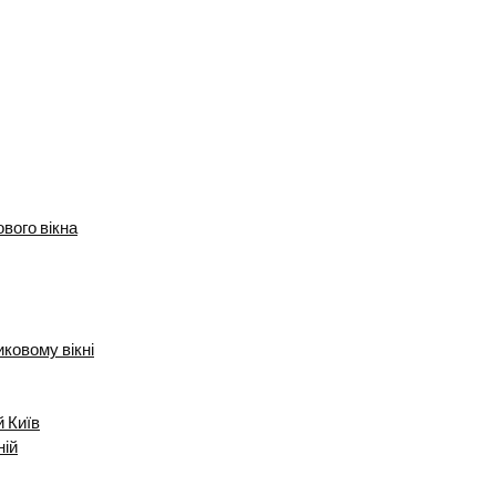
вого вікна
ковому вікні
й Київ
ній