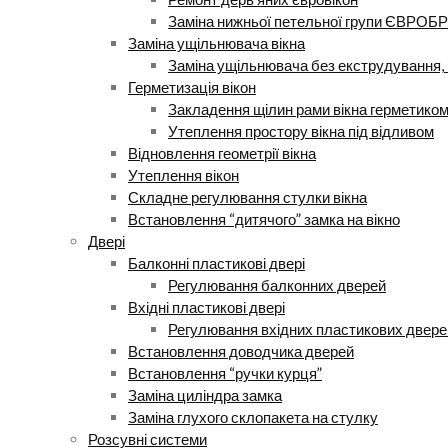
Заміна нижньої петельної групи ЄВРОБР
Заміна ущільнювача вікна
Заміна ущільнювача без екструдування, 
Герметизація вікон
Закладення щілин рами вікна герметико
Утеплення простору вікна під відливом
Відновлення геометрії вікна
Утеплення вікон
Складне регулювання стулки вікна
Встановлення “дитячого” замка на вікно
Двері
Балконні пластикові двері
Регулювання балконних дверей
Вхідні пластикові двері
Регулювання вхідних пластикових двере
Встановлення доводчика дверей
Встановлення “ручки курця”
Заміна циліндра замка
Заміна глухого склопакета на стулку
Розсувні системи