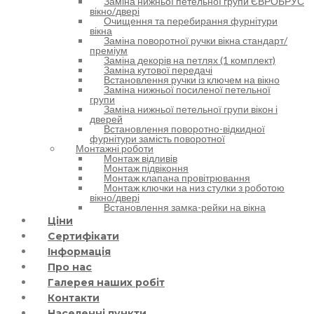
Заміна нижньої петельної групи ЄВРОБРУС
вікно/двері
Очищення та перебирання фурнітури
вікна
Заміна поворотної ручки вікна стандарт/
преміум
Заміна декорів на петлях (1 комплект)
Заміна кутової передачі
Встановлення ручки із ключем на вікно
Заміна нижньої посиленої петельної
групи
Заміна нижньої петельної групи вікон і
дверей
Встановлення поворотно-відкидної
фурнітури замість поворотної
Монтажні роботи
Монтаж відливів
Монтаж підвіконня
Монтаж клапана провітрювання
Монтаж ключки на низ стулки з роботою
вікно/двері
Встановлення замка-рейки на вікна
Ціни
Сертифікати
Інформація
Про нас
Галерея наших робіт
Контакти
Населенні пункти