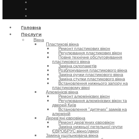
Головна
Послуги
Вікна
Пластикові вікна
Ремонт пластикових вікон
Регулювання пластикових вікон
Повне технічне обслуговування
пластикового вікна
Заміна склопакетів
Розблокування пластикового вікна
Заміна ручки пластикового вікна
Заміна стулки пластикового вікна
Встановлення нижнього запору на
пластиковому вікні
Алюмінієві вікна
Ремонт алюмінієвих вікон
Регулювання алюмінієвих вікон та
дверей Київ
Встановлення “дитячих” замків на
алюміній
Деревʼяні євровікна
Ремонт дервʼяних євровікон
Заміна нижньої петельної групи
ЄВРОБРУС вікно/двері
Заміна ущільнювача вікна