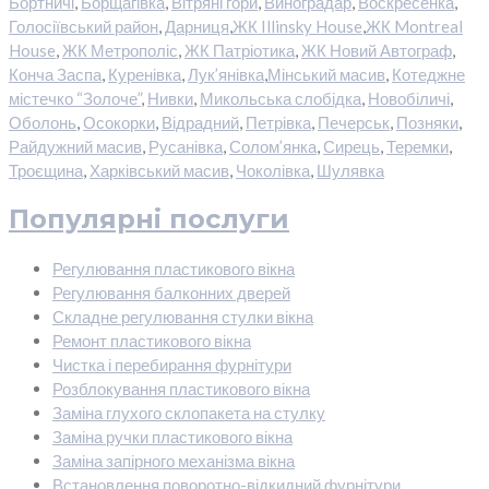
Бортничі
,
Борщагівка
,
Вітряні гори
,
Виноградар
,
Воскресенка
,
Голосіївський район
,
Дарниця
,
ЖК Illinsky House
,
ЖК Montreal
House
,
ЖК Метрополіс
,
ЖК Патріотика
,
ЖК Новий Автограф
,
Конча Заспа
,
Куренівка
,
Лук’янівка
,
Мінський масив
,
Котеджне
містечко “Золоче”
,
Нивки
,
Микольська слобідка
,
Новобіличі
,
Оболонь
,
Осокорки
,
Відрадний
,
Петрівка
,
Печерськ
,
Позняки
,
Райдужний масив
,
Русанівка
,
Солом’янка
,
Сирець
,
Теремки
,
Троєщина
,
Харківський масив
,
Чоколівка
,
Шулявка
Популярні послуги
Регулювання пластикового вікна
Регулювання балконних дверей
Складне регулювання стулки вікна
Ремонт пластикового вікна
Чистка і перебирання фурнітури
Розблокування пластикового вікна
Заміна глухого склопакета на стулку
Заміна ручки пластикового вікна
Заміна запірного механізма вікна
Встановлення поворотно-відкидний фурнітури