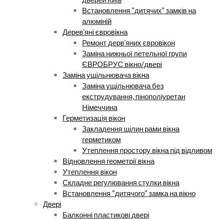
Встановлення “дитячих” замків на
алюміній
Деревʼяні євровікна
Ремонт дервʼяних євровікон
Заміна нижньої петельної групи
ЄВРОБРУС вікно/двері
Заміна ущільнювача вікна
Заміна ущільнювача без
екструдування, пінополіуретан
Німеччина
Герметизація вікон
Закладення щілин рами вікна
герметиком
Утеплення простору вікна під відливом
Відновлення геометрії вікна
Утеплення вікон
Складне регулювання стулки вікна
Встановлення “дитячого” замка на вікно
Двері
Балконні пластикові двері