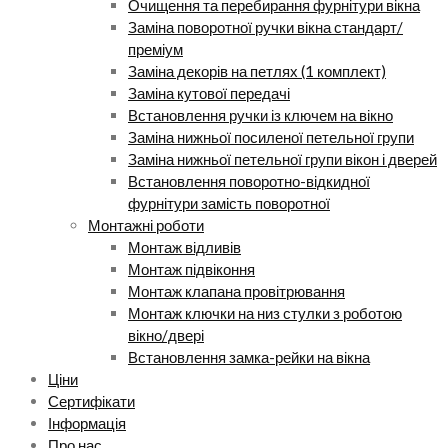
Очищення та перебирання фурнітури вікна
Заміна поворотної ручки вікна стандарт/
преміум
Заміна декорів на петлях (1 комплект)
Заміна кутової передачі
Встановлення ручки із ключем на вікно
Заміна нижньої посиленої петельної групи
Заміна нижньої петельної групи вікон і дверей
Встановлення поворотно-відкидної
фурнітури замість поворотної
Монтажні роботи
Монтаж відливів
Монтаж підвіконня
Монтаж клапана провітрювання
Монтаж ключки на низ стулки з роботою
вікно/двері
Встановлення замка-рейки на вікна
Ціни
Сертифікати
Інформація
Про нас