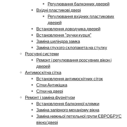
Регулювання балконних дверей
Вхідні пластикові двері
Регулювання вхідних пластикових
дверей
Встановлення доводчика дверей
Встановлення “ручки курця”
Заміна циліндра замка
Заміна глухого склопакета на стулку
Розсувні системи
Ремонт і регулювання розсувних вікон і
дверей
Антимоскітна сітка
Встановлення антимоскітних сіток
Сітки Антикішка
Сітки на двері
Ремонт і заміна фурнітури
Встановлення балконної клямки
Заміна запірного механізму вікна
Заміна нижньої петельної групи ЄВРОБРУС
вікно/двері