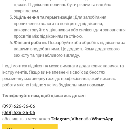
цвяхів. Підвіконня повинно бути рівним та надійно
закріпленим.
Ущільнення та герметизація:
Для запобігання
проникненню вологи та повітря під підвіконня,
використовуйте ущільнювач або силікон для заповнення
просвітів між підвіконням та стіною.
Фінішні роботи:
Пофарбуйте або обробіть підвіконня за
вашими вподобаннями. Це додасть йому додаткового
захисту та привабливого вигляду.
Іноді монтаж підвіконня може вимагати додаткових навичок та
інструментів. Якщо ви не впевнені в своїх здібностях,
рекомендуємо звернутися до професіонала, який виконає
роботу якісно і згідно з усіма будівельними нормами.
Телефонуйте нам, щоб дізнатись деталі
(099) 626-36-06
(068) 636-36-06
або пишіть в месенджер
Telegram
,
Viber
або
WhatsApp
.