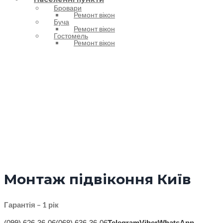
Бровари
Ремонт вікон
Буча
Ремонт вікон
Гостомель
Ремонт вікон
Монтаж підвіконня
Монтаж підвіконня Київ
Гарантія – 1 рік
(099) 626-36-06
(068) 636-36-06
Telegram
Viber
WhatsApp