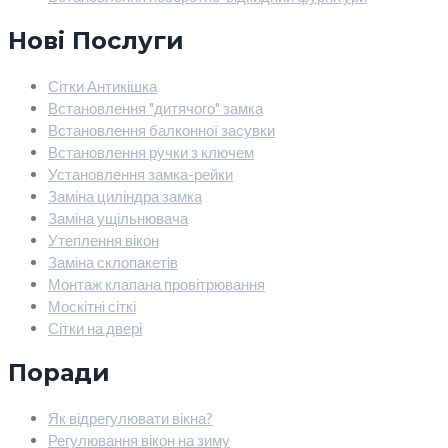
Нові Послуги
Сітки Антикішка
Встановлення "дитячого" замка
Встановлення балконної засувки
Встановлення ручки з ключем
Установлення замка-рейки
Заміна циліндра замка
Заміна ущільнювача
Утеплення вікон
Заміна склопакетів
Монтаж клапана провітрювання
Москітні сіткі
Сітки на двері
Поради
Як відрегулювати вікна?
Регулювання вікон на зиму