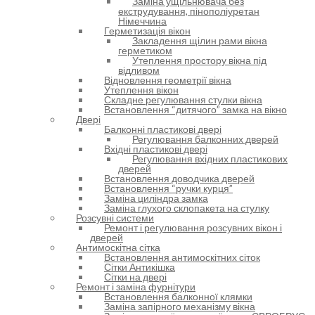
Заміна ущільнювача без
екструдування, пінополіуретан
Німеччина
Герметизація вікон
Закладення щілин рами вікна
герметиком
Утеплення простору вікна під
відливом
Відновлення геометрії вікна
Утеплення вікон
Складне регулювання стулки вікна
Встановлення “дитячого” замка на вікно
Двері
Балконні пластикові двері
Регулювання балконних дверей
Вхідні пластикові двері
Регулювання вхідних пластикових
дверей
Встановлення доводчика дверей
Встановлення “ручки курця”
Заміна циліндра замка
Заміна глухого склопакета на стулку
Розсувні системи
Ремонт і регулювання розсувних вікон і
дверей
Антимоскітна сітка
Встановлення антимоскітних сіток
Сітки Антикішка
Сітки на двері
Ремонт і заміна фурнітури
Встановлення балконної клямки
Заміна запірного механізму вікна