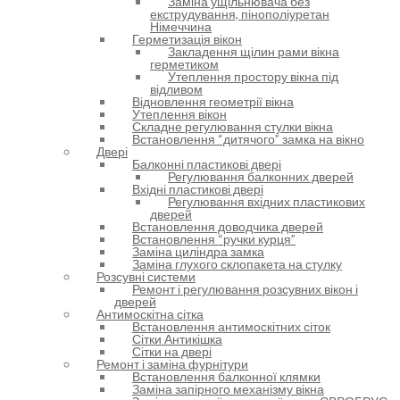
Заміна ущільнювача без
екструдування, пінополіуретан
Німеччина
Герметизація вікон
Закладення щілин рами вікна
герметиком
Утеплення простору вікна під
відливом
Відновлення геометрії вікна
Утеплення вікон
Складне регулювання стулки вікна
Встановлення “дитячого” замка на вікно
Двері
Балконні пластикові двері
Регулювання балконних дверей
Вхідні пластикові двері
Регулювання вхідних пластикових
дверей
Встановлення доводчика дверей
Встановлення “ручки курця”
Заміна циліндра замка
Заміна глухого склопакета на стулку
Розсувні системи
Ремонт і регулювання розсувних вікон і
дверей
Антимоскітна сітка
Встановлення антимоскітних сіток
Сітки Антикішка
Сітки на двері
Ремонт і заміна фурнітури
Встановлення балконної клямки
Заміна запірного механізму вікна