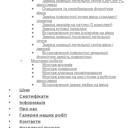
Заміна нижньої петельної групи ЄВРОБРУС
вікно/двері
Очищення та перебирання фурнітури
вікна
Заміна поворотної ручки вікна стандарт/
преміум
Заміна декорів на петлях (1 комплект)
Заміна кутової передачі
Встановлення ручки із ключем на вікно
Заміна нижньої посиленої петельної
групи
Заміна нижньої петельної групи вікон і
дверей
Встановлення поворотно-відкидної
фурнітури замість поворотної
Монтажні роботи
Монтаж відливів
Монтаж підвіконня
Монтаж клапана провітрювання
Монтаж ключки на низ стулки з роботою
вікно/двері
Встановлення замка-рейки на вікна
Ціни
Сертифікати
Інформація
Про нас
Галерея наших робіт
Контакти
Населенні пункти