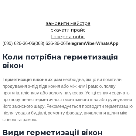
герметизації вікон в Києві та Київській області. Вартість
послуги – від 250 до 1350 грн/мп.
замовити майстра
скачати прайс
Галерея робіт
(099) 626-36-06
(068) 636-36-06
Telegram
Viber
WhatsApp
Коли потрібна герметизація
вікон
Герметизація віконних рам
необхідна, якщо ви помітили:
продування з-під підвіконня або між ним і рамою, появу
протягів, плісняву або вологу на укосах. Усі ці ознаки свідчать
про порушення герметичності монтажного шва або руйнування
його захисного шару. Рекомендується проводити герметизацію
після: усадки будівлі, ремонту фасаду, виявлення щілин між
стіною та рамою.
Види герметизації вікон