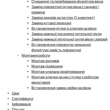
Очищення та перебирання фурнітури вікна
Заміна поворотної ручки вікна стандарт/
преміум
Заміна декорів на петлях (1 комплект)
Заміна кутової передачі
Встановлення ручки із ключем на вікно
Заміна нижньої посиленої петельної групи
Заміна нижньої петельної групи вікон і дверей
Встановлення поворотно-відкидної
фурнітури замість поворотної
Монтажні роботи
Монтаж відливів
Монтаж підвіконня
Монтаж клапана провітрювання
Монтаж ключки на низ стулки з роботою
вікно/двері
Встановлення замка-рейки на вікна
Ціни
Сертифікати
Інформація
Про нас