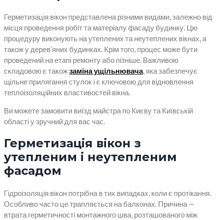
Герметизація вікон представлена різними видами, залежно від
місця проведення робіт та матеріалу фасаду будинку. Цю
процедуру виконують на утеплених та неутеплених вікнах, а
також у дерев’яних будинках. Крім того, процес може бути
проведений на етапі ремонту або пізніше. Важливою
складовою є також
заміна ущільнювача
, яка забезпечує
щільне прилягання стулок і є ключовою для відновлення
теплоізоляційних властивостей вікна.
Ви можете замовити виїзд майстра по Києву та Київській
області у зручний для вас час.
Герметизація вікон з
утепленим і неутепленим
фасадом
Гідроізоляція вікон потрібна в тих випадках, коли є протікання.
Особливо часто це трапляється на балконах. Причина —
втрата герметичності монтажного шва, розташованого між