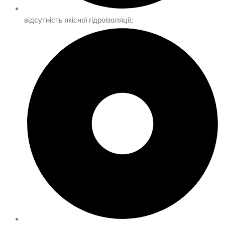
відсутність якісної гідроізоляції;