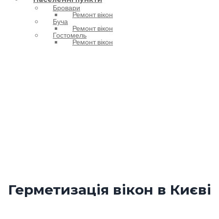
Бровари
Ремонт вікон
Буча
Ремонт вікон
Гостомель
Ремонт вікон
Герметизація вікон
Герметизація вікон в Києві
Компанія «Віконний Кулібін» надає послуги з