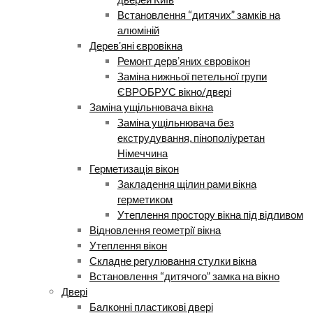
Встановлення “дитячих” замків на
алюміній
Деревʼяні євровікна
Ремонт дервʼяних євровікон
Заміна нижньої петельної групи
ЄВРОБРУС вікно/двері
Заміна ущільнювача вікна
Заміна ущільнювача без
екструдування, пінополіуретан
Німеччина
Герметизація вікон
Закладення щілин рами вікна
герметиком
Утеплення простору вікна під відливом
Відновлення геометрії вікна
Утеплення вікон
Складне регулювання стулки вікна
Встановлення “дитячого” замка на вікно
Двері
Балконні пластикові двері