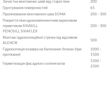
Зачистка монтажних швів від старої піни
200
Грунтування поверхностей
65
Пропінювання монтажного шва SOMA
200 - 300
Покриття піни однокомпонентним акриловим
герметиком SIKASILL
200 - 300
PENOSILL SIKAFLEX
Монтаж гідроізоляційної стрічки під відливом
500
ALENOR
Гідроізоляція козирка на балконних блоках (при
1000 -
протіканні)
1500
1500 -
Герметизація фасадного скління м/кв
2500
Знижка 10-30% на комплексну
герметизацію вікон
Знижка діє при замовленні послуг з герметизації
від
трьох віконних конструкцій
і залежить від площі
конструкцій.