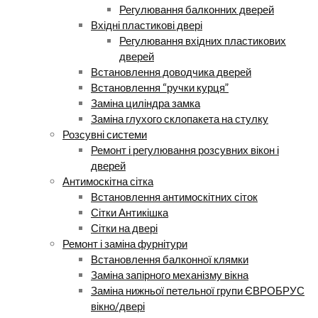
Регулювання балконних дверей
Вхідні пластикові двері
Регулювання вхідних пластикових
дверей
Встановлення доводчика дверей
Встановлення “ручки курця”
Заміна циліндра замка
Заміна глухого склопакета на стулку
Розсувні системи
Ремонт і регулювання розсувних вікон і
дверей
Антимоскітна сітка
Встановлення антимоскітних сіток
Сітки Антикішка
Сітки на двері
Ремонт і заміна фурнітури
Встановлення балконної клямки
Заміна запірного механізму вікна
Заміна нижньої петельної групи ЄВРОБРУС
вікно/двері