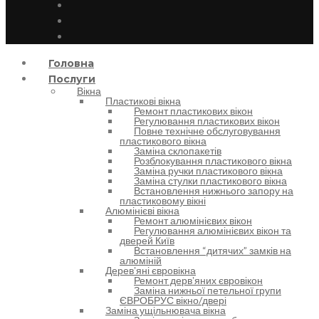
Головна
Послуги
Вікна
Пластикові вікна
Ремонт пластикових вікон
Регулювання пластикових вікон
Повне технічне обслуговування
пластикового вікна
Заміна склопакетів
Розблокування пластикового вікна
Заміна ручки пластикового вікна
Заміна стулки пластикового вікна
Встановлення нижнього запору на
пластиковому вікні
Алюмінієві вікна
Ремонт алюмінієвих вікон
Регулювання алюмінієвих вікон та
дверей Київ
Встановлення “дитячих” замків на
алюміній
Деревʼяні євровікна
Ремонт дервʼяних євровікон
Заміна нижньої петельної групи
ЄВРОБРУС вікно/двері
Заміна ущільнювача вікна