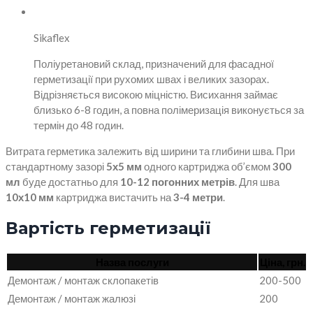
Sikaflex
Поліуретановий склад, призначений для фасадної
герметизації при рухомих швах і великих зазорах.
Відрізняється високою міцністю. Висихання займає
близько 6-8 годин, а повна полімеризація виконується за
термін до 48 годин.
Витрата герметика залежить від ширини та глибини шва. При
стандартному зазорі
5х5 мм
одного картриджа об’ємом
300
мл
буде достатньо для
10-12 погонних метрів
. Для шва
10х10 мм
картриджа вистачить на
3-4 метри
.
Вартість герметизації
Назва послуги
Ціна, грн.
Демонтаж / монтаж склопакетів
200-500
Демонтаж / монтаж жалюзі
200