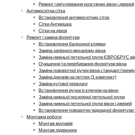
Ремонт і регулювання розсувних вікон і дверей
Антимоскітна сітка
Встановлення антимоскітних сіток
Сітки Антикішка
Сітки на двері
Ремонт і заміна фурнітури
Встановлення балконної клямки
Заміна запірного механізму вікна
Заміна нижньої петельної групи ЄВРОБРУС ві
Очищення та перебирання фурнітури вікна
Заміна поворотної ручки вікна стандарт/премі
Заміна декорів на петлях (1 комплект)
Заміна кутової передачі
Встановлення ручки із ключем на вікно
Заміна нижньої посиленої петельної групи
Заміна нижньої петельної групи вікон і дверей
Встановлення поворотно-відкидної фурнітури 
Монтажні роботи
Монтаж відливів
Монтаж підвіконня