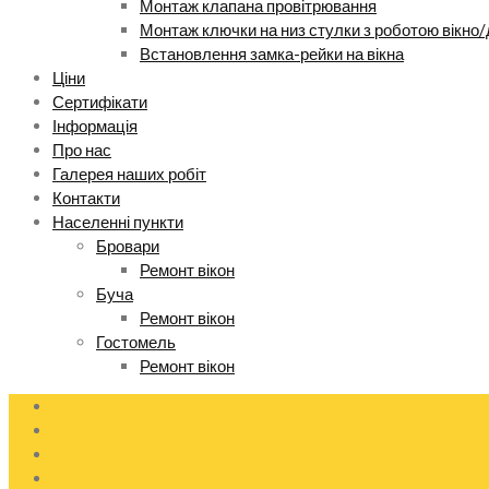
Монтаж клапана провітрювання
Монтаж ключки на низ стулки з роботою вікно/
Встановлення замка-рейки на вікна
Ціни
Сертифікати
Інформація
Про нас
Галерея наших робіт
Контакти
Населенні пункти
Бровари
Ремонт вікон
Буча
Ремонт вікон
Гостомель
Ремонт вікон