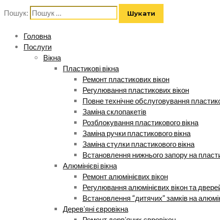
Пошук:
Головна
Послуги
Вікна
Пластикові вікна
Ремонт пластикових вікон
Регулювання пластикових вікон
Повне технічне обслуговування пластико
Заміна склопакетів
Розблокування пластикового вікна
Заміна ручки пластикового вікна
Заміна стулки пластикового вікна
Встановлення нижнього запору на пласти
Алюмінієві вікна
Ремонт алюмінієвих вікон
Регулювання алюмінієвих вікон та двере
Встановлення “дитячих” замків на алюмі
Деревʼяні євровікна
Ремонт дервʼяних євровікон