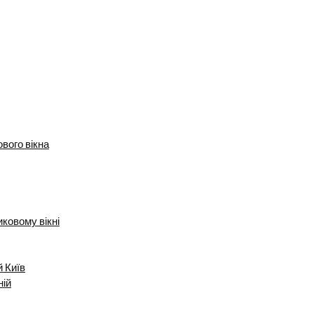
вого вікна
ковому вікні
й Київ
ній