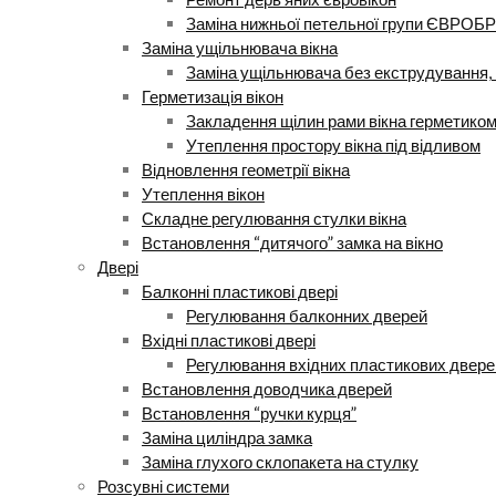
Заміна нижньої петельної групи ЄВРОБР
Заміна ущільнювача вікна
Заміна ущільнювача без екструдування, 
Герметизація вікон
Закладення щілин рами вікна герметико
Утеплення простору вікна під відливом
Відновлення геометрії вікна
Утеплення вікон
Складне регулювання стулки вікна
Встановлення “дитячого” замка на вікно
Двері
Балконні пластикові двері
Регулювання балконних дверей
Вхідні пластикові двері
Регулювання вхідних пластикових двере
Встановлення доводчика дверей
Встановлення “ручки курця”
Заміна циліндра замка
Заміна глухого склопакета на стулку
Розсувні системи