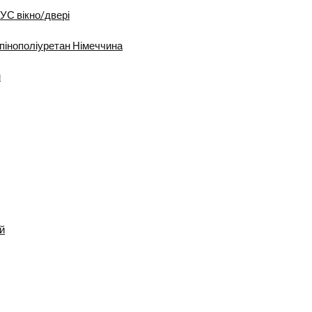
УС вікно/двері
пінополіуретан Німеччина
м
й