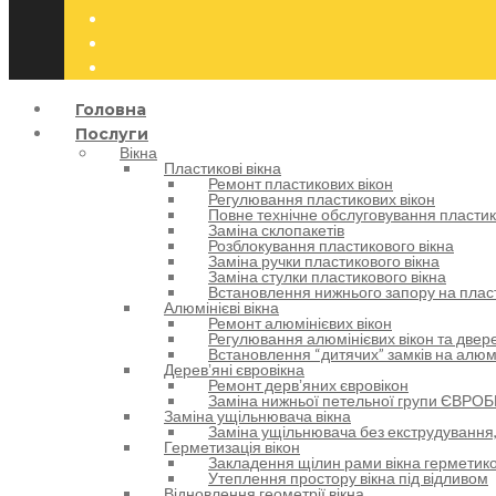
Головна
Послуги
Вікна
Пластикові вікна
Ремонт пластикових вікон
Регулювання пластикових вікон
Повне технічне обслуговування пластик
Заміна склопакетів
Розблокування пластикового вікна
Заміна ручки пластикового вікна
Заміна стулки пластикового вікна
Встановлення нижнього запору на пласт
Алюмінієві вікна
Ремонт алюмінієвих вікон
Регулювання алюмінієвих вікон та двере
Встановлення “дитячих” замків на алюм
Деревʼяні євровікна
Ремонт дервʼяних євровікон
Заміна нижньої петельної групи ЄВРОБ
Заміна ущільнювача вікна
Заміна ущільнювача без екструдування,
Герметизація вікон
Закладення щілин рами вікна герметик
Утеплення простору вікна під відливом
Відновлення геометрії вікна