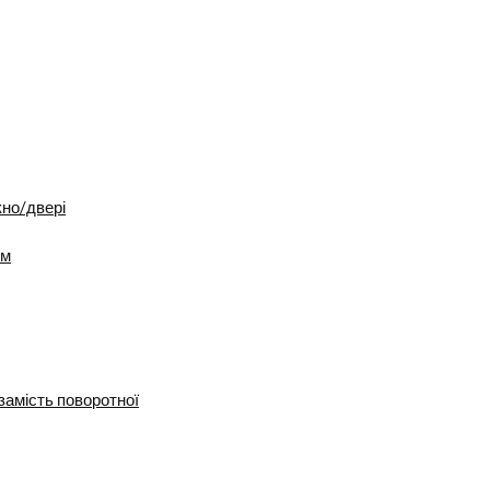
кно/двері
ум
замість поворотної