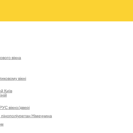
ового вікна
иковому вікні
й Київ
іній
РУС вікно/двері
 пінополіуретан Німеччина
ом