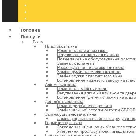
Головна
Послуги
Вікна
Пластикові вікна
Ремонт пластикових вікон
Регулювання пластикових вікон
Повне технічне обслуговування пластик
Заміна склопакетів
Розблокування пластикового вікна
Заміна ручки пластикового вікна
Заміна стулки пластикового вікна
Встановлення нижнього запору на пласт
Алюмінієві вікна
Ремонт алюмінієвих вікон
Регулювання алюмінієвих вікон та двере
Встановлення “дитячих” замків на алюм
Деревʼяні євровікна
Ремонт дервʼяних євровікон
Заміна нижньої петельної групи ЄВРОБ
Заміна ущільнювача вікна
Заміна ущільнювача без екструдування,
Герметизація вікон
Закладення щілин рами вікна герметик
Утеплення простору вікна під відливом
Відновлення геометрії вікна