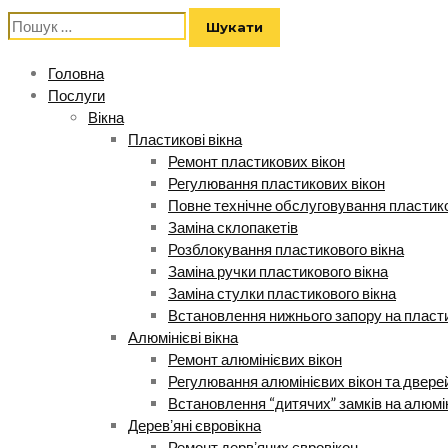
Пошук:
Головна
Послуги
Вікна
Пластикові вікна
Ремонт пластикових вікон
Регулювання пластикових вікон
Повне технічне обслуговування пластико
Заміна склопакетів
Розблокування пластикового вікна
Заміна ручки пластикового вікна
Заміна стулки пластикового вікна
Встановлення нижнього запору на пласти
Алюмінієві вікна
Ремонт алюмінієвих вікон
Регулювання алюмінієвих вікон та двере
Встановлення “дитячих” замків на алюмі
Деревʼяні євровікна
Ремонт дервʼяних євровікон