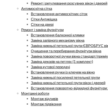
Ремонт і регулювання розсувних вікон і дверей
Антимоскітна сітка
Встановлення антимоскітних сіток
Сітки Антикішка
Сітки на двері
Ремонт і заміна фурнітури
Встановлення балконної клямки
Заміна запірного механізму вікна
Заміна нижньої петельної групи ЄВРОБРУС ві
Очищення та перебирання фурнітури вікна
Заміна поворотної ручки вікна стандарт/премі
Заміна декорів на петлях (1 комплект)
Заміна кутової передачі
Встановлення ручки із ключем на вікно
Заміна нижньої посиленої петельної групи
Заміна нижньої петельної групи вікон і дверей
Встановлення поворотно-відкидної фурнітури 
Монтажні роботи
Монтаж відливів
Монтаж підвіконня