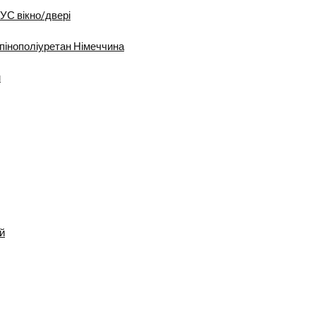
УС вікно/двері
пінополіуретан Німеччина
м
й