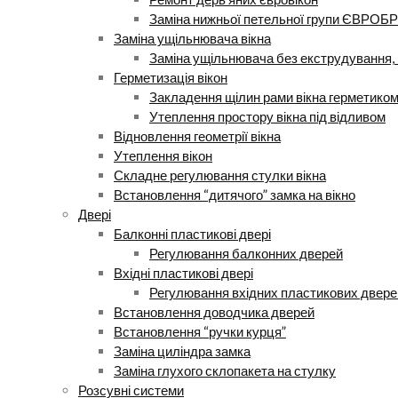
Заміна нижньої петельної групи ЄВРОБР
Заміна ущільнювача вікна
Заміна ущільнювача без екструдування, 
Герметизація вікон
Закладення щілин рами вікна герметико
Утеплення простору вікна під відливом
Відновлення геометрії вікна
Утеплення вікон
Складне регулювання стулки вікна
Встановлення “дитячого” замка на вікно
Двері
Балконні пластикові двері
Регулювання балконних дверей
Вхідні пластикові двері
Регулювання вхідних пластикових двере
Встановлення доводчика дверей
Встановлення “ручки курця”
Заміна циліндра замка
Заміна глухого склопакета на стулку
Розсувні системи