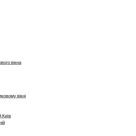
вого вікна
ковому вікні
й Київ
ній