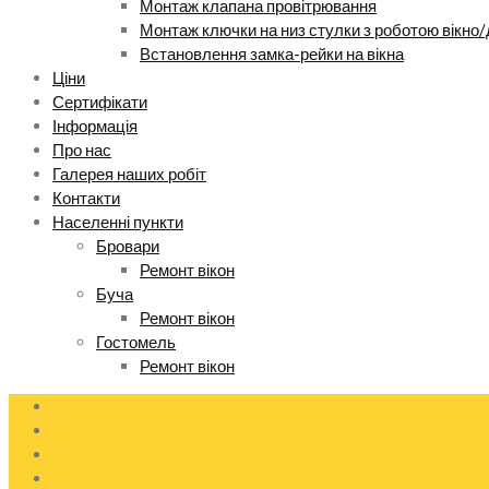
Монтаж клапана провітрювання
Монтаж ключки на низ стулки з роботою вікно/
Встановлення замка-рейки на вікна
Ціни
Сертифікати
Інформація
Про нас
Галерея наших робіт
Контакти
Населенні пункти
Бровари
Ремонт вікон
Буча
Ремонт вікон
Гостомель
Ремонт вікон