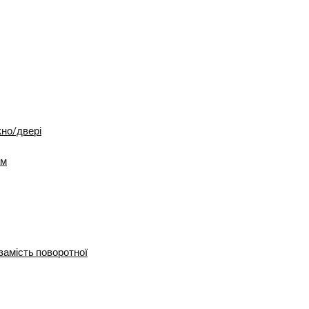
кно/двері
ум
замість поворотної