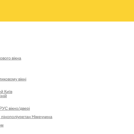
ового вікна
иковому вікні
й Київ
іній
РУС вікно/двері
 пінополіуретан Німеччина
ом