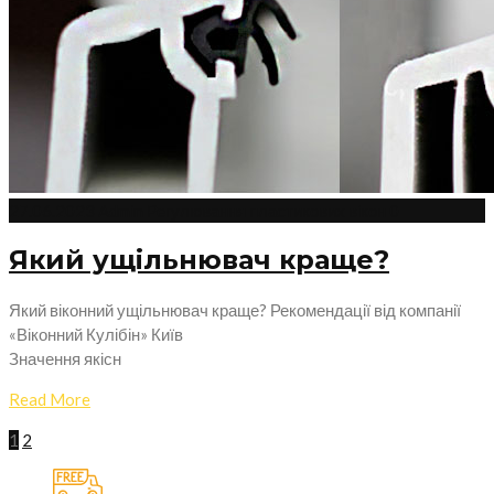
27.06.2023
Admin
Регулювання пластикових вікон
0
Який ущільнювач краще?
Який віконний ущільнювач краще? Рекомендації від компанії
«Віконний Кулібін» Київ
Значення якісн
Read More
1
2