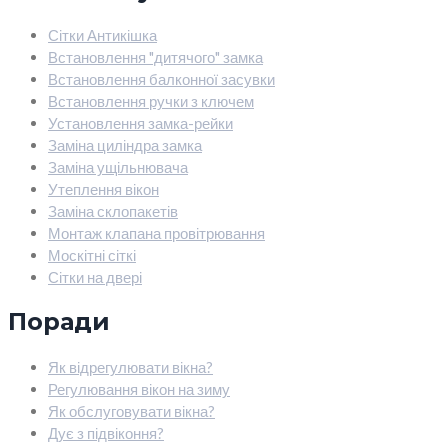
Сітки Антикішка
Встановлення "дитячого" замка
Встановлення балконної засувки
Встановлення ручки з ключем
Установлення замка-рейки
Заміна циліндра замка
Заміна ущільнювача
Утеплення вікон
Заміна склопакетів
Монтаж клапана провітрювання
Москітні сіткі
Сітки на двері
Поради
Як відрегулювати вікна?
Регулювання вікон на зиму
Як обслуговувати вікна?
Дує з підвіконня?