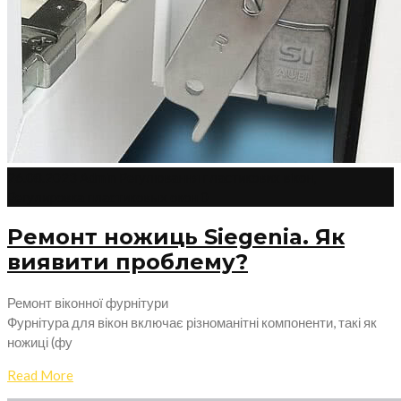
26.08.2023
Admin
Регулювання пластикових вікон
,
Регулировка пластиковых окон
0
Ремонт ножиць Siegenia. Як
виявити проблему?
Ремонт віконної фурнітури
Фурнітура для вікон включає різноманітні компоненти, такі як
ножиці (фу
Read More