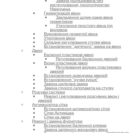
Заміна ущільнювача без
екструдування, пінополіуретан
Німеччина
Герметизація вікон
Закладення щілин рами вікна
герметиком
Утеплення простору вікна під
відливом
Відновлення геометрії вікна
Утеплення вікон
Складне регулювання стулки вікна
Встановлення “дитячого” замка на вікно
Двері
Балконні пластикові двері
Регулювання балконних дверей
Вхідні пластикові двері
Регулювання вхідних пластикових
дверей
Встановлення доводчика дверей
Встановлення “ручки курця”
Заміна циліндра замка
Заміна глухого склопакета на стулку
Розсувні системи
Ремонт і регулювання розсувних вікон і
дверей
Антимоскітна сітка
Встановлення антимоскітних сіток
Сітки Антикішка
Сітки на двері
Ремонт і заміна фурнітури
Встановлення балконної клямки
Заміна запірного механізму вікна