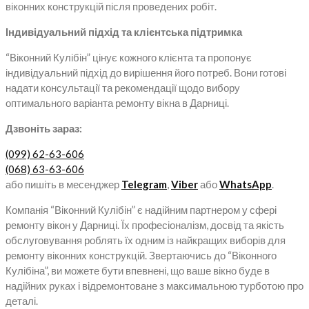
віконних конструкцій після проведених робіт.
Індивідуальний підхід та клієнтська підтримка
“Віконний Кулібін” цінує кожного клієнта та пропонує
індивідуальний підхід до вирішення його потреб. Вони готові
надати консультації та рекомендації щодо вибору
оптимального варіанта ремонту вікна в Дарниці.
Дзвоніть зараз:
(099) 62-63-606
(068) 63-63-606
або пишіть в месенджер
Telegram
,
Viber
або
WhatsApp
.
Компанія “Віконний Кулібін” є надійним партнером у сфері
ремонту вікон у Дарниці. Їх професіоналізм, досвід та якість
обслуговування роблять їх одним із найкращих виборів для
ремонту віконних конструкцій. Звертаючись до “Віконного
Кулібіна”, ви можете бути впевнені, що ваше вікно буде в
надійних руках і відремонтоване з максимальною турботою про
деталі.