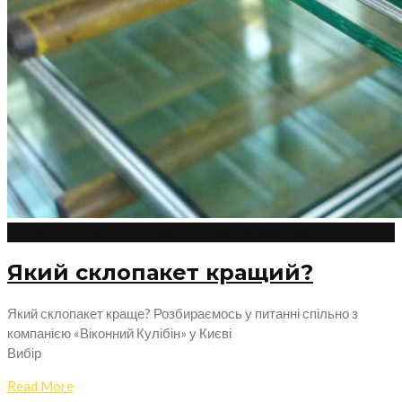
27.06.2023
Admin
Регулювання пластикових вікон
0
Який склопакет кращий?
Який склопакет краще? Розбираємось у питанні спільно з
компанією «Віконний Кулібін» у Києві
Вибір
Read More