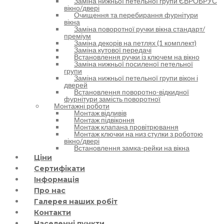
Заміна нижньої петельної групи ЄВРОБРУС
вікно/двері
Очищення та перебирання фурнітури
вікна
Заміна поворотної ручки вікна стандарт/
преміум
Заміна декорів на петлях (1 комплект)
Заміна кутової передачі
Встановлення ручки із ключем на вікно
Заміна нижньої посиленої петельної
групи
Заміна нижньої петельної групи вікон і
дверей
Встановлення поворотно-відкидної
фурнітури замість поворотної
Монтажні роботи
Монтаж відливів
Монтаж підвіконня
Монтаж клапана провітрювання
Монтаж ключки на низ стулки з роботою
вікно/двері
Встановлення замка-рейки на вікна
Ціни
Сертифікати
Інформація
Про нас
Галерея наших робіт
Контакти
Населенні пункти