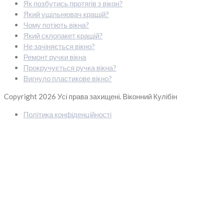
Як позбутись протягів з вікон?
Який ущільнювач кращій?
Чому потіють вікна?
Який склопакет кращій?
Не зачіняється вікно?
Ремонт ручки вікна
Прокручується ручка вікна?
Вигнуло пластикове вікно?
Copyright 2026
Усі права захищені. Віконний Кулібін
Політика конфіденційності