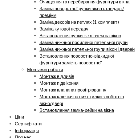
Очищення та перебирання фурнітури вікна
Заміна поворотної ручки вікна стандарт/
преміум
Заміна декорів на петлях (1 комплект)
Заміна кутової передачі
Встановлення ручки із ключем на вікно
Заміна нижньої посиленої петельної групи
Заміна нижньої петельної групи вікон і дверей
Встановлення поворотно-відкидної
фурнітури замість поворотної
Монтажні роботи
Монтаж відливів
Монтаж підвіконня
Монтаж клапана провітрювання
Монтаж ключки на низ стулки з роботою
вікно/двері
Встановлення замка-рейки на вікна
Ціни
Сертифікати
Інформація
Про нас