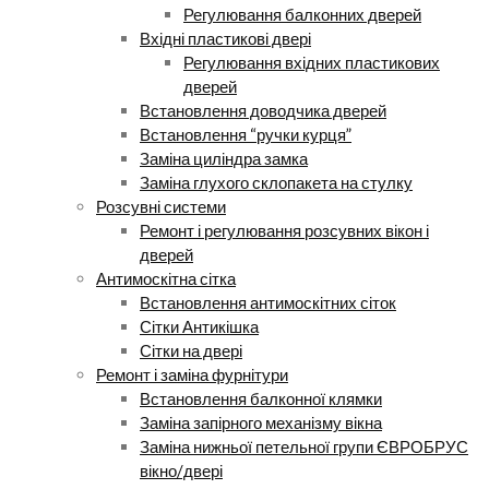
Регулювання балконних дверей
Вхідні пластикові двері
Регулювання вхідних пластикових
дверей
Встановлення доводчика дверей
Встановлення “ручки курця”
Заміна циліндра замка
Заміна глухого склопакета на стулку
Розсувні системи
Ремонт і регулювання розсувних вікон і
дверей
Антимоскітна сітка
Встановлення антимоскітних сіток
Сітки Антикішка
Сітки на двері
Ремонт і заміна фурнітури
Встановлення балконної клямки
Заміна запірного механізму вікна
Заміна нижньої петельної групи ЄВРОБРУС
вікно/двері