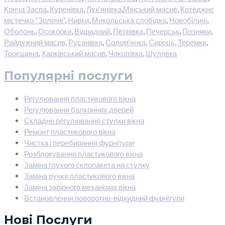
Конча Заспа
,
Куренівка
,
Лук’янівка
,
Мінський масив
,
Котеджне
містечко “Золоче”
,
Нивки
,
Микольська слобідка
,
Новобіличі
,
Оболонь
,
Осокорки
,
Відрадний
,
Петрівка
,
Печерськ
,
Позняки
,
Райдужний масив
,
Русанівка
,
Солом’янка
,
Сирець
,
Теремки
,
Троєщина
,
Харківський масив
,
Чоколівка
,
Шулявка
Популярні послуги
Регулювання пластикового вікна
Регулювання балконних дверей
Складне регулювання стулки вікна
Ремонт пластикового вікна
Чистка і перебирання фурнітури
Розблокування пластикового вікна
Заміна глухого склопакета на стулку
Заміна ручки пластикового вікна
Заміна запірного механізма вікна
Встановлення поворотно-відкидний фурнітури
Нові Послуги