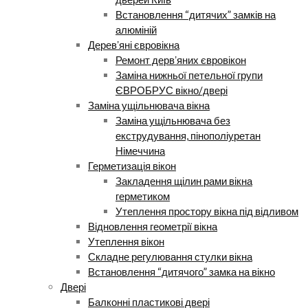
Встановлення “дитячих” замків на
алюміній
Деревʼяні євровікна
Ремонт дервʼяних євровікон
Заміна нижньої петельної групи
ЄВРОБРУС вікно/двері
Заміна ущільнювача вікна
Заміна ущільнювача без
екструдування, пінополіуретан
Німеччина
Герметизація вікон
Закладення щілин рами вікна
герметиком
Утеплення простору вікна під відливом
Відновлення геометрії вікна
Утеплення вікон
Складне регулювання стулки вікна
Встановлення “дитячого” замка на вікно
Двері
Балконні пластикові двері