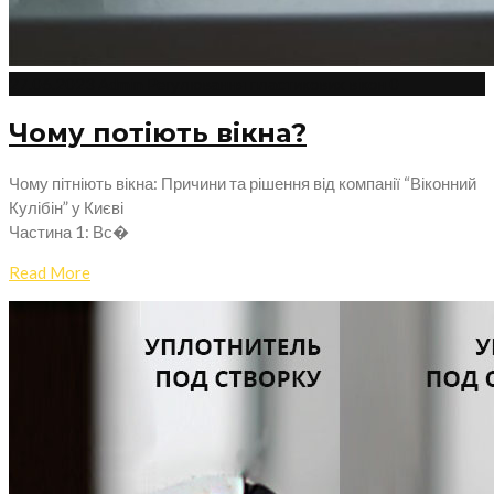
27.06.2023
Admin
Регулювання пластикових вікон
0
Чому потіють вікна?
Чому пітніють вікна: Причини та рішення від компанії “Віконний
Кулібін” у Києві
Частина 1: Вс�
Read More