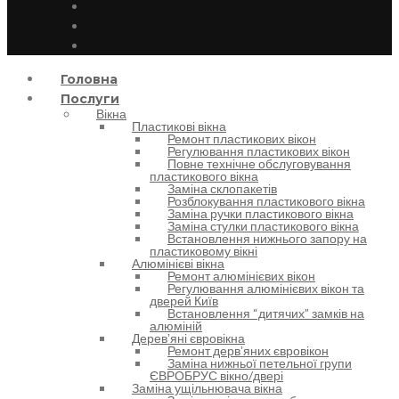
Головна
Послуги
Вікна
Пластикові вікна
Ремонт пластикових вікон
Регулювання пластикових вікон
Повне технічне обслуговування
пластикового вікна
Заміна склопакетів
Розблокування пластикового вікна
Заміна ручки пластикового вікна
Заміна стулки пластикового вікна
Встановлення нижнього запору на
пластиковому вікні
Алюмінієві вікна
Ремонт алюмінієвих вікон
Регулювання алюмінієвих вікон та
дверей Київ
Встановлення “дитячих” замків на
алюміній
Деревʼяні євровікна
Ремонт дервʼяних євровікон
Заміна нижньої петельної групи
ЄВРОБРУС вікно/двері
Заміна ущільнювача вікна