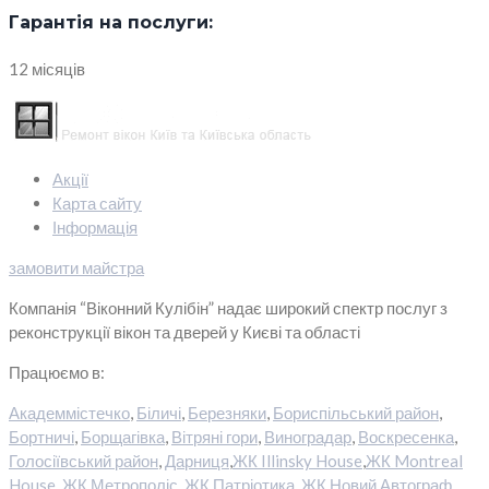
Гарантія на послуги:
12 місяців
Акції
Карта сайту
Інформація
замовити майстра
Компанія “Віконний Кулібін” надає широкий спектр послуг з
реконструкції вікон та дверей у Києві та області
Працюємо в:
Академмістечко
,
Біличі
,
Березняки
,
Бориспільський район
,
Бортничі
,
Борщагівка
,
Вітряні гори
,
Виноградар
,
Воскресенка
,
Голосіївський район
,
Дарниця
,
ЖК Illinsky House
,
ЖК Montreal
House
,
ЖК Метрополіс
,
ЖК Патріотика
,
ЖК Новий Автограф
,