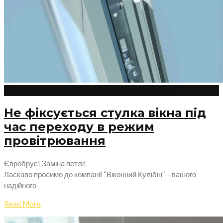
26.08.2023
Admin
Регулювання пластикових вікон
0
Не фіксується стулка вікна під
час переходу в режим
провітрювання
Євробрус! Заміна петлі!
Ласкаво просимо до компанії “Віконний Кулібін” – вашого
надійного
Read More