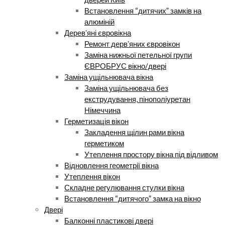
Встановлення “дитячих” замків на
алюміній
Деревʼяні євровікна
Ремонт дервʼяних євровікон
Заміна нижньої петельної групи
ЄВРОБРУС вікно/двері
Заміна ущільнювача вікна
Заміна ущільнювача без
екструдування, пінополіуретан
Німеччина
Герметизація вікон
Закладення щілин рами вікна
герметиком
Утеплення простору вікна під відливом
Відновлення геометрії вікна
Утеплення вікон
Складне регулювання стулки вікна
Встановлення “дитячого” замка на вікно
Двері
Балконні пластикові двері