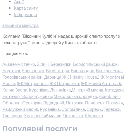
Акції
Карта сайту
Інформація
замовити майстра
Компанія “Віконний Кулібін” надає широкий спектр послуг з
реконструкції вікон та дверей у Києві та області
Працюємо в:
Академмістечко
,
Біличі
,
Березняки
,
Бориспільський район
,
Бортничі
,
Борщагівка
,
Вітряні гори
,
Виноградар
,
Воскресенка
,
Голосіївський район
,
Дарниця
,
ЖК Illinsky House
,
ЖК Montreal
House
,
ЖК Метрополіс
,
ЖК Патріотика
,
ЖК Новий Автограф
,
Конча Заспа
,
Куренівка
,
Лук’янівка
,
Мінський масив
,
Котеджне
містечко “Золоче”
,
Нивки
,
Микольська слобідка
,
Новобіличі
,
Оболонь
,
Осокорки
,
Відрадний
,
Петрівка
,
Печерськ
,
Позняки
,
Райдужний масив
,
Русанівка
,
Солом’янка
,
Сирець
,
Теремки
,
Троєщина
,
Харківський масив
,
Чоколівка
,
Шулявка
Популярні послуги