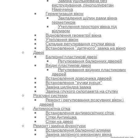
Заміна ущільнювача без
екструдування, пінополіуретан
Німеччина
Герметизація вікон
Закладення щілин рами вікна
герметиком
Утеплення простору вікна під
відливом
Відновлення геометрії вікна
Утеплення вікон
Складне регулювання стулки вікна
Встановлення “дитячого” замка на вікно
Двері
Балконні пластикові двері
Регулювання балконних дверей
Вхідні пластикові двері
Регулювання вхідних пластикових
дверей
Встановлення доводчика дверей
Встановлення “ручки курця”
Заміна циліндра замка
Заміна глухого склопакета на стулку
Розсувні системи
Ремонт і регулювання розсувних вікон і
дверей
Антимоскітна сітка
Встановлення антимоскітних сіток
Сітки Антикішка
Сітки на двері
Ремонт і заміна фурнітури
Встановлення балконної клямки
Заміна запірного механізму вікна