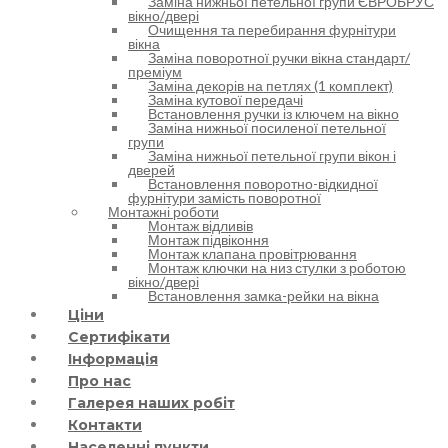
Заміна нижньої петельної групи ЄВРОБРУС
вікно/двері
Очищення та перебирання фурнітури
вікна
Заміна поворотної ручки вікна стандарт/
преміум
Заміна декорів на петлях (1 комплект)
Заміна кутової передачі
Встановлення ручки із ключем на вікно
Заміна нижньої посиленої петельної
групи
Заміна нижньої петельної групи вікон і
дверей
Встановлення поворотно-відкидної
фурнітури замість поворотної
Монтажні роботи
Монтаж відливів
Монтаж підвіконня
Монтаж клапана провітрювання
Монтаж ключки на низ стулки з роботою
вікно/двері
Встановлення замка-рейки на вікна
Ціни
Сертифікати
Інформація
Про нас
Галерея наших робіт
Контакти
Населенні пункти