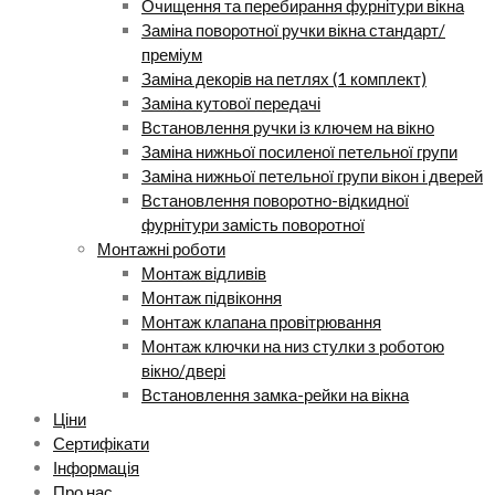
Очищення та перебирання фурнітури вікна
Заміна поворотної ручки вікна стандарт/
преміум
Заміна декорів на петлях (1 комплект)
Заміна кутової передачі
Встановлення ручки із ключем на вікно
Заміна нижньої посиленої петельної групи
Заміна нижньої петельної групи вікон і дверей
Встановлення поворотно-відкидної
фурнітури замість поворотної
Монтажні роботи
Монтаж відливів
Монтаж підвіконня
Монтаж клапана провітрювання
Монтаж ключки на низ стулки з роботою
вікно/двері
Встановлення замка-рейки на вікна
Ціни
Сертифікати
Інформація
Про нас