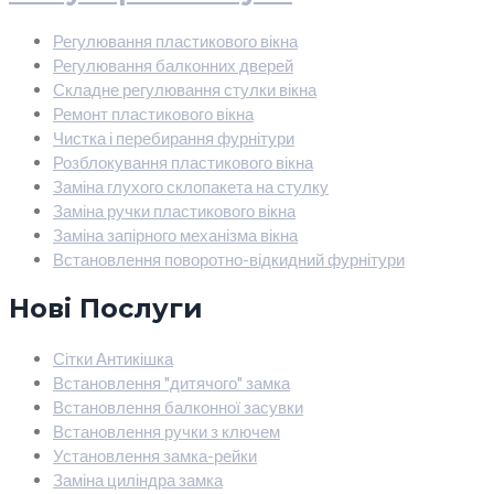
Регулювання пластикового вікна
Регулювання балконних дверей
Складне регулювання стулки вікна
Ремонт пластикового вікна
Чистка і перебирання фурнітури
Розблокування пластикового вікна
Заміна глухого склопакета на стулку
Заміна ручки пластикового вікна
Заміна запірного механізма вікна
Встановлення поворотно-відкидний фурнітури
Нові Послуги
Сітки Антикішка
Встановлення "дитячого" замка
Встановлення балконної засувки
Встановлення ручки з ключем
Установлення замка-рейки
Заміна циліндра замка