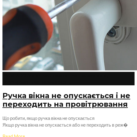
26.08.2023
Admin
Регулювання пластикових вікон
,
Регулировка пластиковых окон
0
Ручка вікна не опускається і не
переходить на провітрювання
Що робити, якщо ручка вікна не опускається
Якщо ручка вікна не опускається або не переходить в реж�
Read More