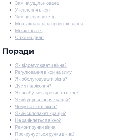
Заміна ущільнювача
Утеплення вікон
Заміна склопакетів
Монтаж клапана провітрювання
Москітні сіткі
Сітки на двері
Поради
Як відрегулювати вікна?
Регулювання вікон на зиму
Як обслуговувати вікна?
Дує з підвіконня?
Як позбутись протягів з вікон?
Який ущільнювач кращій?
Чому потіють вікна?
Який склопакет кращій?
Не зачіняється вікно?
Ремонт ручки вікна
Прокручується ручка вікна?