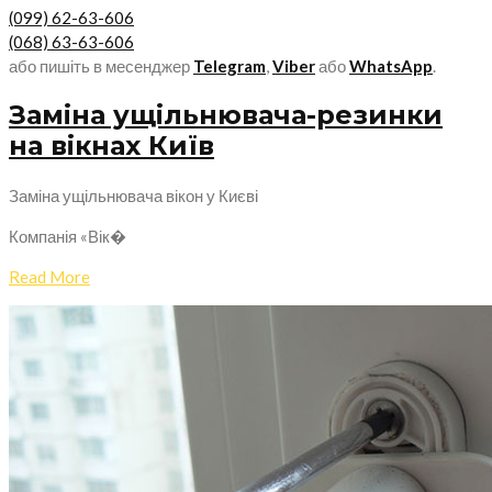
(099) 62-63-606
(068) 63-63-606
або пишіть в месенджер
Telegram
,
Viber
або
WhatsApp
.
Заміна ущільнювача-резинки
на вікнах Київ
Заміна ущільнювача вікон у Києві
Компанія «Вік�
Read More