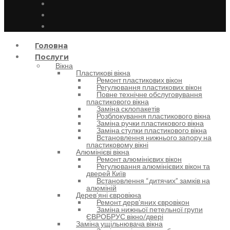
Головна
Послуги
Вікна
Пластикові вікна
Ремонт пластикових вікон
Регулювання пластикових вікон
Повне технічне обслуговування
пластикового вікна
Заміна склопакетів
Розблокування пластикового вікна
Заміна ручки пластикового вікна
Заміна стулки пластикового вікна
Встановлення нижнього запору на
пластиковому вікні
Алюмінієві вікна
Ремонт алюмінієвих вікон
Регулювання алюмінієвих вікон та
дверей Київ
Встановлення “дитячих” замків на
алюміній
Деревʼяні євровікна
Ремонт дервʼяних євровікон
Заміна нижньої петельної групи
ЄВРОБРУС вікно/двері
Заміна ущільнювача вікна