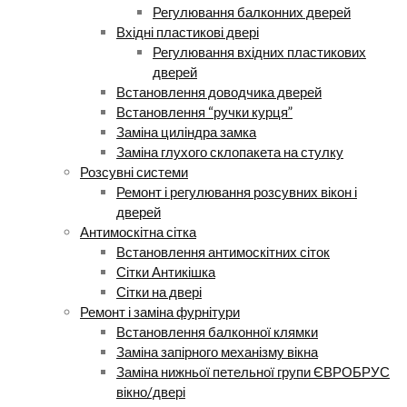
Регулювання балконних дверей
Вхідні пластикові двері
Регулювання вхідних пластикових
дверей
Встановлення доводчика дверей
Встановлення “ручки курця”
Заміна циліндра замка
Заміна глухого склопакета на стулку
Розсувні системи
Ремонт і регулювання розсувних вікон і
дверей
Антимоскітна сітка
Встановлення антимоскітних сіток
Сітки Антикішка
Сітки на двері
Ремонт і заміна фурнітури
Встановлення балконної клямки
Заміна запірного механізму вікна
Заміна нижньої петельної групи ЄВРОБРУС
вікно/двері