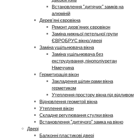
Встановлення “дитячих” замків на
алюміній
Деревʼяні євровікна
Ремонт дервʼяних євровікон
Заміна нижньої петельної групи
ЄВРОБРУС вікно/двері
Заміна ущільнювача вікна
Заміна ущільнювача без
екструдування, пінополіуретан
Німеччина
Герметизація вікон
Закладення щілин рами вікна
герметиком
Утеплення простору вікна під відливом
Відновлення геометрії вікна
Утеплення вікон
Складне регулювання стулки вікна
Встановлення “дитячого” замка на вікно
Двері
Балконні пластикові двері