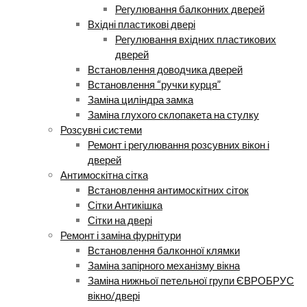
Регулювання балконних дверей
Вхідні пластикові двері
Регулювання вхідних пластикових
дверей
Встановлення доводчика дверей
Встановлення “ручки курця”
Заміна циліндра замка
Заміна глухого склопакета на стулку
Розсувні системи
Ремонт і регулювання розсувних вікон і
дверей
Антимоскітна сітка
Встановлення антимоскітних сіток
Сітки Антикішка
Сітки на двері
Ремонт і заміна фурнітури
Встановлення балконної клямки
Заміна запірного механізму вікна
Заміна нижньої петельної групи ЄВРОБРУС
вікно/двері