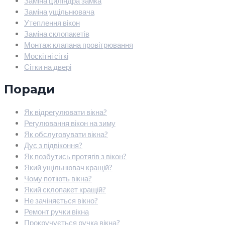
Заміна циліндра замка
Заміна ущільнювача
Утеплення вікон
Заміна склопакетів
Монтаж клапана провітрювання
Москітні сіткі
Сітки на двері
Поради
Як відрегулювати вікна?
Регулювання вікон на зиму
Як обслуговувати вікна?
Дує з підвіконня?
Як позбутись протягів з вікон?
Який ущільнювач кращій?
Чому потіють вікна?
Який склопакет кращій?
Не зачіняється вікно?
Ремонт ручки вікна
Прокручується ручка вікна?