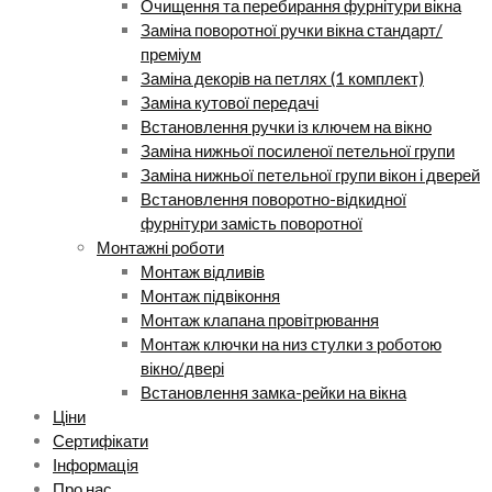
Очищення та перебирання фурнітури вікна
Заміна поворотної ручки вікна стандарт/
преміум
Заміна декорів на петлях (1 комплект)
Заміна кутової передачі
Встановлення ручки із ключем на вікно
Заміна нижньої посиленої петельної групи
Заміна нижньої петельної групи вікон і дверей
Встановлення поворотно-відкидної
фурнітури замість поворотної
Монтажні роботи
Монтаж відливів
Монтаж підвіконня
Монтаж клапана провітрювання
Монтаж ключки на низ стулки з роботою
вікно/двері
Встановлення замка-рейки на вікна
Ціни
Сертифікати
Інформація
Про нас