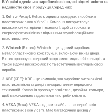
В Україні є декілька виробників вікон, які відомі якістю та
надійністю своєї продукції. Серед них:
1.
Rehau
(Рехау): Rehau є одним з провідних виробників
пластикових вікон в Україні. Компанія використовує
високоякісні матеріали і технології, щоб створювати
енергоефективні вікна з відмінними звукоізоляційними
властивостями.
2.
Wintech
(Вінтех): Wintech – це відомий виробник
металопластикових конструкцій, включаючи вікна і двері.
Вінтех пропонуює широкий асортимент моделей і кольорів, а
також відома високою якістю та естетичним виглядом своїх
виробів.
3.
KBE
(КБЕ): KBE – це компанія, яка виробляє високоякісні
пластикові вікна та двері з використанням передових
технологій. Компанія пропонує різні стилі, дизайни і кольори,
щоб максимально задовільнити потреби клієнтів.
4.
VEKA
(Века): VEKA є одним з найбільших виробників
пластикових вікон у світі. Має багаторічний досвід у