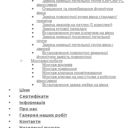
Заміна нижньої петельної групи ЄВРОБРУС
вікно/двері
Очищення та перебирання фурнітури
вікна
Заміна поворотної ручки вікна стандарт/
преміум
Заміна декорів на петлях (1 комплект)
Заміна кутової передачі
Встановлення ручки із ключем на вікно
Заміна нижньої посиленої петельної
групи
Заміна нижньої петельної групи вікон і
дверей
Встановлення поворотно-відкидної
фурнітури замість поворотної
Монтажні роботи
Монтаж відливів
Монтаж підвіконня
Монтаж клапана провітрювання
Монтаж ключки на низ стулки з роботою
вікно/двері
Встановлення замка-рейки на вікна
Ціни
Сертифікати
Інформація
Про нас
Галерея наших робіт
Контакти
Населенні пункти