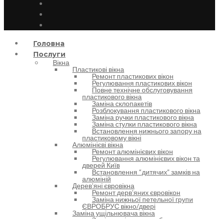
Головна
Послуги
Вікна
Пластикові вікна
Ремонт пластикових вікон
Регулювання пластикових вікон
Повне технічне обслуговування
пластикового вікна
Заміна склопакетів
Розблокування пластикового вікна
Заміна ручки пластикового вікна
Заміна стулки пластикового вікна
Встановлення нижнього запору на
пластиковому вікні
Алюмінієві вікна
Ремонт алюмінієвих вікон
Регулювання алюмінієвих вікон та
дверей Київ
Встановлення “дитячих” замків на
алюміній
Деревʼяні євровікна
Ремонт дервʼяних євровікон
Заміна нижньої петельної групи
ЄВРОБРУС вікно/двері
Заміна ущільнювача вікна