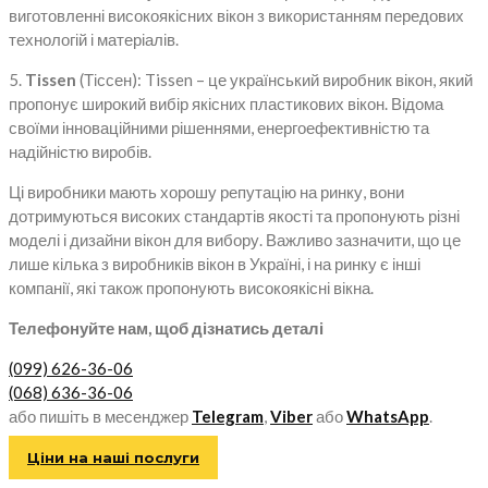
виготовленні високоякісних вікон з використанням передових
технологій і матеріалів.
5.
Tissen
(Тіссен): Tissen – це український виробник вікон, який
пропонує широкий вибір якісних пластикових вікон. Відома
своїми інноваційними рішеннями, енергоефективністю та
надійністю виробів.
Ці виробники мають хорошу репутацію на ринку, вони
дотримуються високих стандартів якості та пропонують різні
моделі і дизайни вікон для вибору. Важливо зазначити, що це
лише кілька з виробників вікон в Україні, і на ринку є інші
компанії, які також пропонують високоякісні вікна.
Телефонуйте нам, щоб дізнатись деталі
(099) 626-36-06
(068) 636-36-06
або пишіть в месенджер
Telegram
,
Viber
або
WhatsApp
.
Ціни на наші послуги