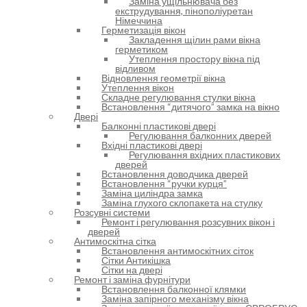
Заміна ущільнювача без
екструдування, пінополіуретан
Німеччина
Герметизація вікон
Закладення щілин рами вікна
герметиком
Утеплення простору вікна під
відливом
Відновлення геометрії вікна
Утеплення вікон
Складне регулювання стулки вікна
Встановлення “дитячого” замка на вікно
Двері
Балконні пластикові двері
Регулювання балконних дверей
Вхідні пластикові двері
Регулювання вхідних пластикових
дверей
Встановлення доводчика дверей
Встановлення “ручки курця”
Заміна циліндра замка
Заміна глухого склопакета на стулку
Розсувні системи
Ремонт і регулювання розсувних вікон і
дверей
Антимоскітна сітка
Встановлення антимоскітних сіток
Сітки Антикішка
Сітки на двері
Ремонт і заміна фурнітури
Встановлення балконної клямки
Заміна запірного механізму вікна