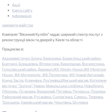
Акції
Карта сайту
Інформація
замовити майстра
Компанія “Віконний Кулібін” надає широкий спектр послуг з
реконструкції вікон та дверей у Києві та області
Працюємо в:
Академмістечко
,
Біличі
,
Березняки
,
Бориспільський район
,
Бортничі
,
Борщагівка
,
Вітряні гори
,
Виноградар
,
Воскресенка
,
Голосіївський район
,
Дарниця
,
ЖК Illinsky House
,
ЖК Montreal
House
,
ЖК Метрополіс
,
ЖК Патріотика
,
ЖК Новий Автограф
,
Конча Заспа
,
Куренівка
,
Лук’янівка
,
Мінський масив
,
Котеджне
містечко “Золоче”
,
Нивки
,
Микольська слобідка
,
Новобіличі
,
Оболонь
,
Осокорки
,
Відрадний
,
Петрівка
,
Печерськ
,
Позняки
,
Райдужний масив
,
Русанівка
,
Солом’янка
,
Сирець
,
Теремки
,
Троєщина
,
Харківський масив
,
Чоколівка
,
Шулявка