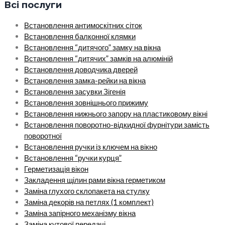
Всі послуги
Встановлення антимоскітних сіток
Встановлення балконної клямки
Встановлення “дитячого” замку на вікна
Встановлення “дитячих” замків на алюміній
Встановлення доводчика дверей
Встановлення замка-рейки на вікна
Встановлення засувки Зігенія
Встановлення зовнішнього прижиму
Встановлення нижнього запору на пластиковому вікні
Встановлення поворотно-відкидної фурнітури замість
поворотної
Встановлення ручки із ключем на вікно
Встановлення “ручки курця”
Герметизація вікон
Закладення щілин рами вікна герметиком
Заміна глухого склопакета на стулку
Заміна декорів на петлях (1 комплект)
Заміна запірного механізму вікна
Заміна кутової передачі