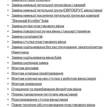
Заміна нижньої петельної групи вікон і дверей
Заміна нижньої петельної групи ЄВРОБРУС вікно/двері
Заміна нижньої посиленої петельної групи від компанії
“Віконний Кулібін” Київ
Заміна ручки пластикового вікна
Заміна поворотної ручки вікна стандарт/преміум
Заміна склопакетів
Заміна стулки пластикового вікна
Заміна ущільнювача без екструдування, пінополіуретан
Німеччина
Заміна ущільнювача вікна Київ
Заміна циліндра замка
Монтаж відливів
Монтаж клапана провітрювання
Монтаж ключки на низ стулки з роботою вікно/двері
Монтаж підвіконня
Очищення та перебирання фурнітури вікна
Перевстановлення петлі мпк вікна/двері
Розклинювання стулки вікна/двері
Повне технічне обслуговування пластикового вікна