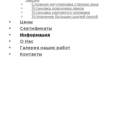
Сложная регулировка створки окна
Установка доводчика двери
Установка наружного прижима
Устранение больших щелей пеной
Цены
Сертификаты
Информация
О Нас
Галерея наших работ
Контакты
Blog