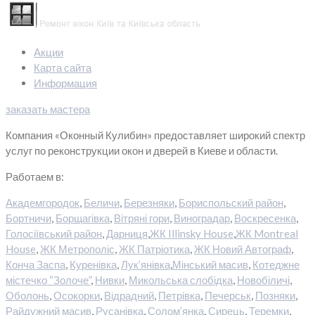
Акции
Карта сайта
Информация
заказать мастера
Компания «Оконный Кулибин» предоставляет широкий спектр
услуг по реконструкции окон и дверей в Киеве и области.
Работаем в:
Академгородок
,
Беличи
,
Березняки
,
Бориспольский район
,
Бортничи
,
Борщагівка
,
Вітряні гори
,
Виноградар
,
Воскресенка
,
Голосіївський район
,
Дарниця
,
ЖК Illinsky House
,
ЖК Montreal
House
,
ЖК Метрополіс
,
ЖК Патріотика
,
ЖК Новий Автограф
,
Конча Заспа
,
Куренівка
,
Лук’янівка
,
Мінський масив
,
Котеджне
містечко “Золоче”
,
Нивки
,
Микольська слобідка
,
Новобіличі
,
Оболонь
,
Осокорки
,
Відрадний
,
Петрівка
,
Печерськ
,
Позняки
,
Райдужний масив
,
Русанівка
,
Солом’янка
,
Сирець
,
Теремки
,