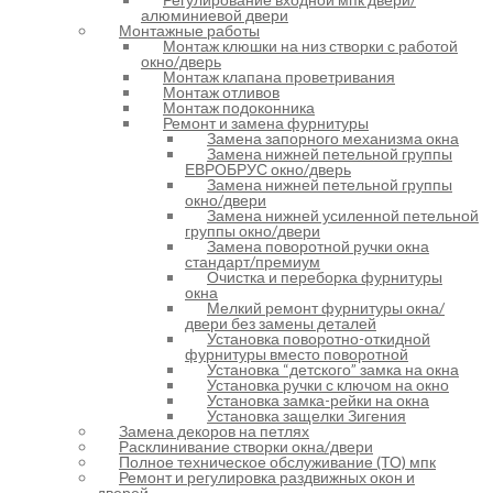
алюминиевой двери
Монтажные работы
Монтаж клюшки на низ створки с работой
окно/дверь
Монтаж клапана проветривания
Монтаж отливов
Монтаж подоконника
Ремонт и замена фурнитуры
Замена запорного механизма окна
Замена нижней петельной группы
ЕВРОБРУС окно/дверь
Замена нижней петельной группы
окно/двери
Замена нижней усиленной петельной
группы окно/двери
Замена поворотной ручки окна
стандарт/премиум
Очистка и переборка фурнитуры
окна
Мелкий ремонт фурнитуры окна/
двери без замены деталей
Установка поворотно-откидной
фурнитуры вместо поворотной
Установка “детского” замка на окна
Установка ручки с ключом на окно
Установка замка-рейки на окна
Установка защелки Зигения
Замена декоров на петлях
Расклинивание створки окна/двери
Полное техническое обслуживание (ТО) мпк
Ремонт и регулировка раздвижных окон и
дверей