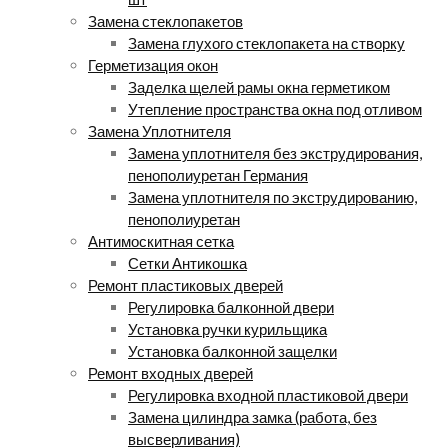
Замена стеклопакетов
Замена глухого стеклопакета на створку
Герметизация окон
Заделка щелей рамы окна герметиком
Утепление пространства окна под отливом
Замена Уплотнителя
Замена уплотнителя без экструдирования,
пенополиуретан Германия
Замена уплотнителя по экструдированию,
пенополиуретан
Антимоскитная сетка
Сетки Антикошка
Ремонт пластиковых дверей
Регулировка балконной двери
Установка ручки курильщика
Установка балконной защелки
Ремонт входных дверей
Регулировка входной пластиковой двери
Замена цилиндра замка (работа, без
высверливания)