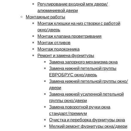
Регулирование входной мпк двери/
алюминиевой двери
Монтажные работы
Монтаж клюшки на низ створки с работой
окно/дверь
Монтаж клапана проветривания
Монтаж отливов
Монтаж подоконника
Ремонт и замена фурнитуры
Замена запорного механизма окна
Замена нижней петельной группы
ЕВРОБРУС окно/дверь
Замена нижней петельной группы окно/
двери
Замена нижней усиленной петельной
группы окно/двери
Замена поворотной ручки окна
стандарт/премиум
Очистка и переборка фурнитуры окна
Мелкий ремонт фурнитуры окна/двери