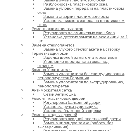
Разблокировка пластикового окна
Замена угловой передачи на пластиковом
окне
Замена створки пластикового окна
Установка нижнего запора на пластиковом
окне.
Ремонт алюминиевых окон
Регулировка алюминиевых окон Киев
Установка детских замков на алюминий, за 1
шт
Замена стеклопакетов
Замена глухого стеклопакета на створку
Герметизация окон
Заделка щелей рамы окна герметиком
Утепление пространства окна под
отливом
Замена Уплотнителя
Замена уплотнителя без экструдирования,
пенополиуретан Германия
Замена уплотнителя по экструдированию,
пенополиуретан
Антимоскитная сетка
Сетки Антикошка
Ремонт пластиковых дверей
Регулировка балконной двери
Установка ручки курильщика
Установка балконной защелки
Ремонт входных дверей
Регулировка входной пластиковой двери
Замена цилиндра замка (работа, без
высверливания)
Регулирование входной мпк двери/