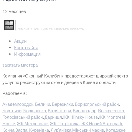
12 месяцев
Акции
Карта сайта
Информация
заказать мастера
Компания «Оконный Кулибин» предоставляет широкий спектр
услуг по реконструкции окон и дверей в Киеве и области.
Работаем в:
Академгородок
,
Беличи
,
Березняки
,
Бориспольский район
,
Бортничи
,
Борщагівка
,
Вітряні гори
,
Виноградар
,
Воскресенка
,
Голосіївський район
,
Дарниця
,
ЖК Illinsky House
,
ЖК Montreal
House
,
ЖК Метрополіс
,
ЖК Патріотика
,
ЖК Новий Автограф
,
Конча Заспа
,
Куренівка
,
Лук’янівка
,
Мінський масив
,
Котеджне