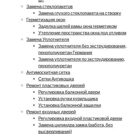
Замена стеклопакетов
Замена глухого стеклопакета на створку
Герметизация окон
Заделка щелей рамы окна герметиком
Утепление пространства окна под отливом
Замена Уплотнителя
Замена уплотнителя без экструдирования,
пенополиуретан Германия
Замена уплотнителя по экструдированию,
пенополиуретан
Антимоскитная сетка
Сетки Антикошка
Ремонт пластиковых дверей
Регулировка балконной двери
Установка ручки курильщика
Установка балконной защелки
Ремонт входных дверей
Регулировка входной пластиковой двери
Замена цилиндра замка (работа, без
высверливания)