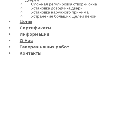
Сложная регулировка створки окна
Установка доводчика двери
Установка наружного прижима
Устранение больших щелей пеной
Цены
Сертификаты
Информация
О Нас
Галерея наших работ
Контакты
Монтаж клюшки на
низ створки с работой
окно/дверь