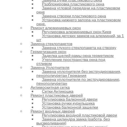
Разблокировка пластикового окна
Замена угловой передачи на пластиковом
окне
Замена створки пластикового окна
Установка нижнего запора на пластиковом
окне.
Ремонт алюминиевых окон
Регулировка алюминиевых окон Киев
Установка детских замков на алюминий, за 1
шт
Замена стеклопакетов
Замена глухого стеклопакета на створку
Герметизация окон
Заделка щелей рамы окна герметиком
Утепление пространства окна под
отливом
Замена Уплотнителя
Замена уплотнителя без экструдирования,
пенополиуретан Германия
Замена уплотнителя по экструдированию,
пенополиуретан
Антимоскитная сетка
Сетки Антикошка
Ремонт пластиковых дверей
Регулировка балконной двери
Установка ручки курильщика
Установка балконной защелки
Ремонт входных дверей
Регулировка входной пластиковой двери
Замена цилиндра замка (работа, без
высверливания)
Регулирование входной мпк двери/