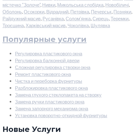
містечко “Золоче”
,
Нивки
,
Микольська слобідка
,
Новобіличі
,
Оболонь
,
Осокорки
,
Відрадний
,
Петрівка
,
Печерськ
,
Позняки
,
Райдужний масив
,
Русанівка
,
Солом’янка
,
Сирець
,
Теремки
,
Троєщина
,
Харківський масив
,
Чоколівка
,
Шулявка
Популярные услуги
Регулировка пластикового окна
Регулировка балконной двери
Сложная регулировка створки окна
Ремонт пластикового окна
Чистка и переборка фурнитуры
Разблокировка пластикового окна
Замена глухого стеклопакета на створку
Замена ручки пластикового окна
Замена запорного механизма окна
Установка поворотно-откидной фурнитуры
Новые Услуги