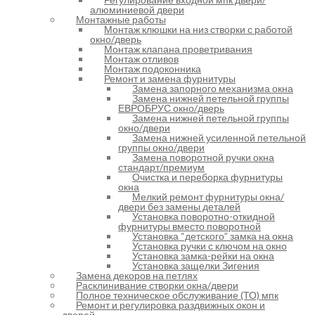
алюминиевой двери
Монтажные работы
Монтаж клюшки на низ створки с работой
окно/дверь
Монтаж клапана проветривания
Монтаж отливов
Монтаж подоконника
Ремонт и замена фурнитуры
Замена запорного механизма окна
Замена нижней петельной группы
ЕВРОБРУС окно/дверь
Замена нижней петельной группы
окно/двери
Замена нижней усиленной петельной
группы окно/двери
Замена поворотной ручки окна
стандарт/премиум
Очистка и переборка фурнитуры
окна
Мелкий ремонт фурнитуры окна/
двери без замены деталей
Установка поворотно-откидной
фурнитуры вместо поворотной
Установка “детского” замка на окна
Установка ручки с ключом на окно
Установка замка-рейки на окна
Установка защелки Зигения
Замена декоров на петлях
Расклинивание створки окна/двери
Полное техническое обслуживание (ТО) мпк
Ремонт и регулировка раздвижных окон и
дверей