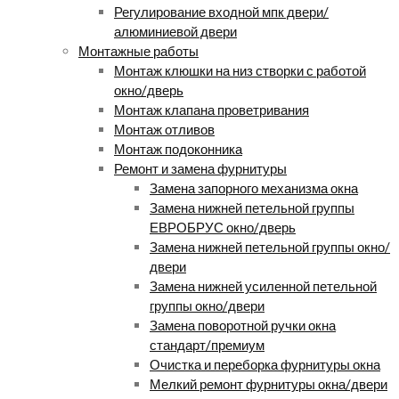
Регулирование входной мпк двери/
алюминиевой двери
Монтажные работы
Монтаж клюшки на низ створки с работой
окно/дверь
Монтаж клапана проветривания
Монтаж отливов
Монтаж подоконника
Ремонт и замена фурнитуры
Замена запорного механизма окна
Замена нижней петельной группы
ЕВРОБРУС окно/дверь
Замена нижней петельной группы окно/
двери
Замена нижней усиленной петельной
группы окно/двери
Замена поворотной ручки окна
стандарт/премиум
Очистка и переборка фурнитуры окна
Мелкий ремонт фурнитуры окна/двери