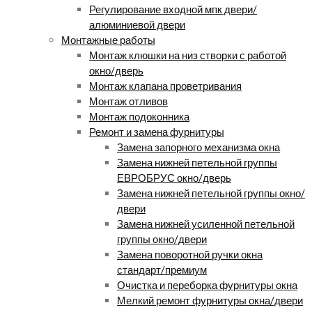
Регулирование входной мпк двери/
алюминиевой двери
Монтажные работы
Монтаж клюшки на низ створки с работой
окно/дверь
Монтаж клапана проветривания
Монтаж отливов
Монтаж подоконника
Ремонт и замена фурнитуры
Замена запорного механизма окна
Замена нижней петельной группы
ЕВРОБРУС окно/дверь
Замена нижней петельной группы окно/
двери
Замена нижней усиленной петельной
группы окно/двери
Замена поворотной ручки окна
стандарт/премиум
Очистка и переборка фурнитуры окна
Мелкий ремонт фурнитуры окна/двери