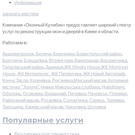
Информация
заказать мастера
Компания «Оконный Кулибин» предоставляет широкий спектр
услуг по реконструкции окон и дверей в Киеве и области.
Работаем в:
Академгородок
,
Беличи
,
Березняки
,
Бориспольский район
,
Бортничи
,
Борщагівка
,
Вітряні гори
,
Виноградар
,
Воскресенка
,
Голосіївський район
,
Дарниця
,
ЖК Illinsky House
,
ЖК Montreal
House
,
ЖК Метрополіс
,
ЖК Патріотика
,
ЖК Новий Автограф
,
Конча Заспа
,
Куренівка
,
Лук’янівка
,
Мінський масив
,
Котеджне
містечко “Золоче”
,
Нивки
,
Микольська слобідка
,
Новобіличі
,
Оболонь
,
Осокорки
,
Відрадний
,
Петрівка
,
Печерськ
,
Позняки
,
Райдужний масив
,
Русанівка
,
Солом’янка
,
Сирець
,
Теремки
,
Троєщина
,
Харківський масив
,
Чоколівка
,
Шулявка
Популярные услуги
Регулировка пластикового окна