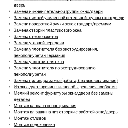
дверь
Замена нижней петельной группы окно/двери
Замена нижней усиленной петельной группы окно/двери
Замена поворотной ручки окна стандарт/премиум
Замена створки пластикового окна
Замена стеклопакетов
Замена угловой передачи
Замена уплотнителя без экструдирования,
пенополиуретан Германия
Замена уплотнителя окна
Замена уплотнителя по экструдированию,
пенополиуретан
Замена цилиндра замка (работа, без высверливания)
Из окна дует: причины и способы решения проблемы
Мелкий ремонт фурнитуры окна/двери без замены
деталей
Монтаж клапана проветривания
Монтаж клюшки на низ створки с работой окно/дверь
Монтаж отливов
Монтаж подоконника