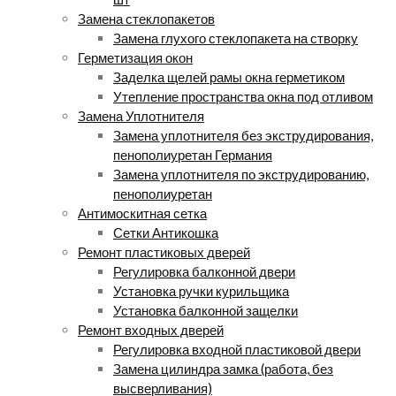
Замена стеклопакетов
Замена глухого стеклопакета на створку
Герметизация окон
Заделка щелей рамы окна герметиком
Утепление пространства окна под отливом
Замена Уплотнителя
Замена уплотнителя без экструдирования,
пенополиуретан Германия
Замена уплотнителя по экструдированию,
пенополиуретан
Антимоскитная сетка
Сетки Антикошка
Ремонт пластиковых дверей
Регулировка балконной двери
Установка ручки курильщика
Установка балконной защелки
Ремонт входных дверей
Регулировка входной пластиковой двери
Замена цилиндра замка (работа, без
высверливания)