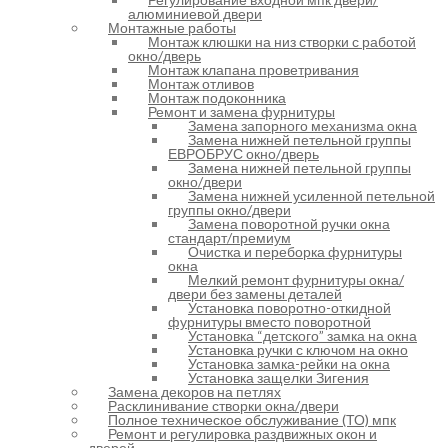
алюминиевой двери
Монтажные работы
Монтаж клюшки на низ створки с работой
окно/дверь
Монтаж клапана проветривания
Монтаж отливов
Монтаж подоконника
Ремонт и замена фурнитуры
Замена запорного механизма окна
Замена нижней петельной группы
ЕВРОБРУС окно/дверь
Замена нижней петельной группы
окно/двери
Замена нижней усиленной петельной
группы окно/двери
Замена поворотной ручки окна
стандарт/премиум
Очистка и переборка фурнитуры
окна
Мелкий ремонт фурнитуры окна/
двери без замены деталей
Установка поворотно-откидной
фурнитуры вместо поворотной
Установка “детского” замка на окна
Установка ручки с ключом на окно
Установка замка-рейки на окна
Установка защелки Зигения
Замена декоров на петлях
Расклинивание створки окна/двери
Полное техническое обслуживание (ТО) мпк
Ремонт и регулировка раздвижных окон и
дверей