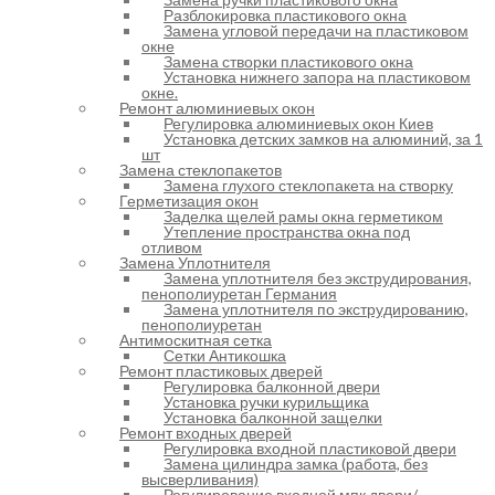
Разблокировка пластикового окна
Замена угловой передачи на пластиковом
окне
Замена створки пластикового окна
Установка нижнего запора на пластиковом
окне.
Ремонт алюминиевых окон
Регулировка алюминиевых окон Киев
Установка детских замков на алюминий, за 1
шт
Замена стеклопакетов
Замена глухого стеклопакета на створку
Герметизация окон
Заделка щелей рамы окна герметиком
Утепление пространства окна под
отливом
Замена Уплотнителя
Замена уплотнителя без экструдирования,
пенополиуретан Германия
Замена уплотнителя по экструдированию,
пенополиуретан
Антимоскитная сетка
Сетки Антикошка
Ремонт пластиковых дверей
Регулировка балконной двери
Установка ручки курильщика
Установка балконной защелки
Ремонт входных дверей
Регулировка входной пластиковой двери
Замена цилиндра замка (работа, без
высверливания)
Регулирование входной мпк двери/