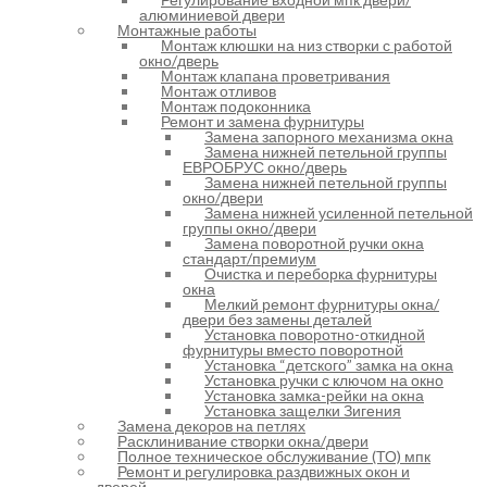
алюминиевой двери
Монтажные работы
Монтаж клюшки на низ створки с работой
окно/дверь
Монтаж клапана проветривания
Монтаж отливов
Монтаж подоконника
Ремонт и замена фурнитуры
Замена запорного механизма окна
Замена нижней петельной группы
ЕВРОБРУС окно/дверь
Замена нижней петельной группы
окно/двери
Замена нижней усиленной петельной
группы окно/двери
Замена поворотной ручки окна
стандарт/премиум
Очистка и переборка фурнитуры
окна
Мелкий ремонт фурнитуры окна/
двери без замены деталей
Установка поворотно-откидной
фурнитуры вместо поворотной
Установка “детского” замка на окна
Установка ручки с ключом на окно
Установка замка-рейки на окна
Установка защелки Зигения
Замена декоров на петлях
Расклинивание створки окна/двери
Полное техническое обслуживание (ТО) мпк
Ремонт и регулировка раздвижных окон и
дверей