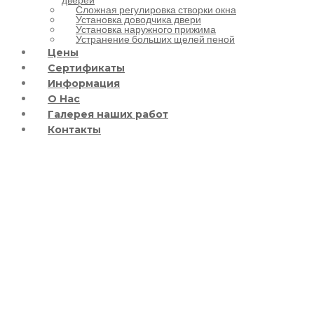
Сложная регулировка створки окна
Установка доводчика двери
Установка наружного прижима
Устранение больших щелей пеной
Цены
Сертификаты
Информация
О Нас
Галерея наших работ
Контакты
Ремонт пластикового
окна