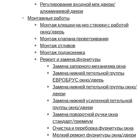
Регулирование входной мпк двери/
алюминиевой двери
Монтажные работы
Монтаж клюшки на низ створки с работой
окно/дверь
Монтаж клапана проветривания
Монтаж отливов
Монтаж подоконника
Ремонт и замена фурнитуры
Замена запорного механизма окна
Замена нижней петельной группы
ЕВРОБРУС окно/дверь
Замена нижней петельной группы окно/
двери
Замена нижней усиленной петельной
группы окно/двери
Замена поворотной ручки окна
стандарт/премиум
Очистка и переборка фурнитуры окна
Мелкий ремонт фурнитуры окна/двери