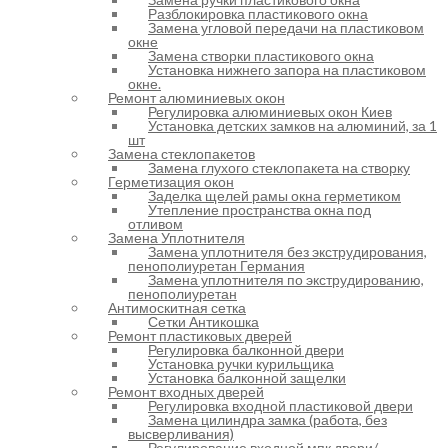
Разблокировка пластикового окна
Замена угловой передачи на пластиковом
окне
Замена створки пластикового окна
Установка нижнего запора на пластиковом
окне.
Ремонт алюминиевых окон
Регулировка алюминиевых окон Киев
Установка детских замков на алюминий, за 1
шт
Замена стеклопакетов
Замена глухого стеклопакета на створку
Герметизация окон
Заделка щелей рамы окна герметиком
Утепление пространства окна под
отливом
Замена Уплотнителя
Замена уплотнителя без экструдирования,
пенополиуретан Германия
Замена уплотнителя по экструдированию,
пенополиуретан
Антимоскитная сетка
Сетки Антикошка
Ремонт пластиковых дверей
Регулировка балконной двери
Установка ручки курильщика
Установка балконной защелки
Ремонт входных дверей
Регулировка входной пластиковой двери
Замена цилиндра замка (работа, без
высверливания)
Регулирование входной мпк двери/