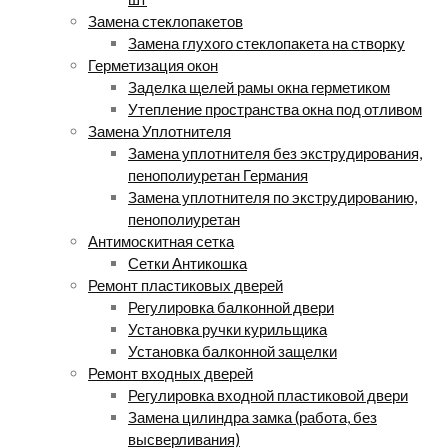
Замена стеклопакетов
Замена глухого стеклопакета на створку
Герметизация окон
Заделка щелей рамы окна герметиком
Утепление пространства окна под отливом
Замена Уплотнителя
Замена уплотнителя без экструдирования,
пенополиуретан Германия
Замена уплотнителя по экструдированию,
пенополиуретан
Антимоскитная сетка
Сетки Антикошка
Ремонт пластиковых дверей
Регулировка балконной двери
Установка ручки курильщика
Установка балконной защелки
Ремонт входных дверей
Регулировка входной пластиковой двери
Замена цилиндра замка (работа, без
высверливания)