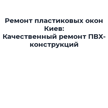
Ремонт пластиковых окон
Киев:
Качественный ремонт ПВХ-
конструкций
Сквозняки, шум с улицы или заедающая ручка? Не
беда! Мы выполняем качественный ремонт
пластиковых окон в Киеве с выездом мастера
сегодня. Наша команда специализируется на полном
восстановлении функциональности ПВХ-конструкций,
от мелкой регулировки до сложной замены
фурнитуры и стеклопакетов. Получите идеальную
герметичность и комфорт в вашем доме с гарантией
до 3 лет.