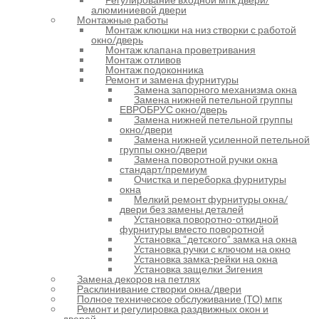
алюминиевой двери
Монтажные работы
Монтаж клюшки на низ створки с работой
окно/дверь
Монтаж клапана проветривания
Монтаж отливов
Монтаж подоконника
Ремонт и замена фурнитуры
Замена запорного механизма окна
Замена нижней петельной группы
ЕВРОБРУС окно/дверь
Замена нижней петельной группы
окно/двери
Замена нижней усиленной петельной
группы окно/двери
Замена поворотной ручки окна
стандарт/премиум
Очистка и переборка фурнитуры
окна
Мелкий ремонт фурнитуры окна/
двери без замены деталей
Установка поворотно-откидной
фурнитуры вместо поворотной
Установка “детского” замка на окна
Установка ручки с ключом на окно
Установка замка-рейки на окна
Установка защелки Зигения
Замена декоров на петлях
Расклинивание створки окна/двери
Полное техническое обслуживание (ТО) мпк
Ремонт и регулировка раздвижных окон и
дверей