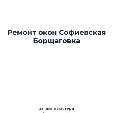
Ремонт окон Софиевская
Борщаговка
Сквозняки, шум с улицы или заедающая ручка? Не
беда! Мы выполняем качественный окон на
Софиевской Борщаговке с выездом мастера сегодня.
Наша команда специализируется на полном
восстановлении функциональности всех типов
современных окон, от мелкой регулировки до
сложной замены фурнитуры и стеклопакетов.
Получите идеальную герметичность и комфорт в
вашем доме с гарантией до 3 лет.
заказать мастера