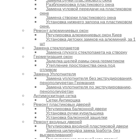
Разблокировка пластикового окна
Замена угловой передачи на пластиковом
окне
Замена створки пластикового окна
Установка нижнего запора на пластиковом
окне.
Ремонт алюминиевых окон
Регулировка алюминиевых окон Киев
Установка детских замков на алюминий, за 1
шт
Замена стеклопакетов
Замена глухого стеклопакета на створку
Герметизация окон
Заделка щелей рамы окна герметиком
Утепление пространства окна под
отливом
Замена Уплотнителя
Замена уплотнителя без экструдирования,
пенополиуретан Германия
Замена уплотнителя по экструдированию,
пенополиуретан
Антимоскитная сетка
Сетки Антикошка
Ремонт пластиковых дверей
Регулировка балконной двери
Установка ручки курильщика
Установка балконной защелки
Ремонт входных дверей
Регулировка входной пластиковой двери
Замена цилиндра замка (работа, без
высверливания)
Регулирование входной мпк двери/