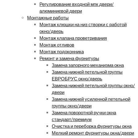
Регулирование входной мпк двери/
алюминиевой двери
Монтажные работы
Монтаж клюшки на низ створки с работой
окно/дверь
Монтаж клапана проветривания
Монтаж отливов
Монтаж подоконника
Ремонт и замена фурнитуры
Замена запорного механизма окна
Замена нижней петельной группы
ЕВРОБРУС окно/дверь
Замена нижней петельной группы окно/
двери
Замена нижней усиленной петельной
группы окно/двери
Замена поворотной ручки окна
стандарт/премиум
Очистка и переборка фурнитуры окна
Мелкий ремонт фурнитуры окна/двери