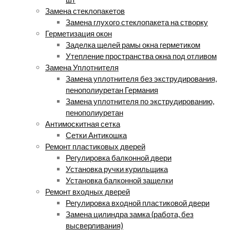
Замена стеклопакетов
Замена глухого стеклопакета на створку
Герметизация окон
Заделка щелей рамы окна герметиком
Утепление пространства окна под отливом
Замена Уплотнителя
Замена уплотнителя без экструдирования,
пенополиуретан Германия
Замена уплотнителя по экструдированию,
пенополиуретан
Антимоскитная сетка
Сетки Антикошка
Ремонт пластиковых дверей
Регулировка балконной двери
Установка ручки курильщика
Установка балконной защелки
Ремонт входных дверей
Регулировка входной пластиковой двери
Замена цилиндра замка (работа, без
высверливания)