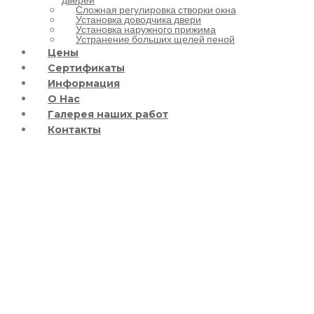
Сложная регулировка створки окна
Установка доводчика двери
Установка наружного прижима
Устранение больших щелей пеной
Цены
Сертификаты
Информация
О Нас
Галерея наших работ
Контакты
Ремонт окон
Софиевская
Борщаговка